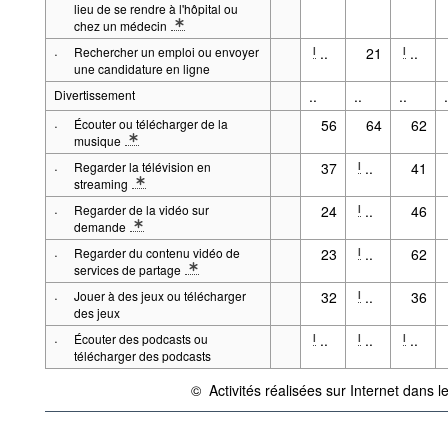
lieu de se rendre à l'hôpital ou
chez un médecin
* Note: Via un site web ou une application
·
Rechercher un emploi ou envoyer
..
21
..
l
l
une candidature en ligne
Divertissement
..
..
..
.
·
Écouter ou télécharger de la
56
64
62
musique
* Note: p.ex. radio sur Internet ou musique en streaming
·
Regarder la télévision en
37
..
41
l
streaming
* Note: En direct ou en différé
·
Regarder de la vidéo sur
24
..
46
l
demande
* Note: p.ex. Netflix, Amazon Prime, Apple TV, POST TV
·
Regarder du contenu vidéo de
23
..
62
l
services de partage
* Note: p.ex. YouTube
·
Jouer à des jeux ou télécharger
32
..
36
l
des jeux
·
Écouter des podcasts ou
..
..
..
l
l
l
télécharger des podcasts
©
Activités réalisées sur Internet dans l
{link} Conditions d'utilisation