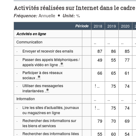
Activités réalisées sur Internet dans le cadre
Fréquence:
Annuelle
Unité:
%
Période
2018
2019
2020
Activités en ligne
Communication
..
..
..
.
·
87
86
85
Envoyer et recevoir des emails
·
Passer des appels téléphoniques /
49
55
77
appels vidéo en ligne
* Note: p.ex. via Skype, Messenger, WhatsApp, Facetime, Viber, Sn
·
Participer à des réseaux
66
65
61
sociaux
* Note: Facebook, Twitter, Instagram, Snapchat…
·
Utiliser des messageries
..
75
74
l
instantanées
* Note: échange de messages via Skype, Messenger, WhatApp, Vibe
Information
..
..
..
.
·
Lire les sites d'actualités, journaux
..
75
74
l
ou magazines en ligne
·
Rechercher des informations sur
79
70
69
les biens et services
·
Rechercher des informations liées
55
60
54