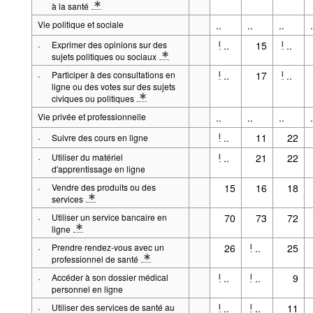
à la santé
* Note: p.ex. concernant une blessure, une maladie, l'alimentation ou l
Vie politique et sociale
..
..
..
.
·
Exprimer des opinions sur des
..
15
..
l
l
sujets politiques ou sociaux
* Note: sur des sites Internet ou sur les réseaux sociaux (p.ex. Faceb
·
Participer à des consultations en
..
17
..
l
l
ligne ou des votes sur des sujets
civiques ou politiques
* Note: p.ex. urbanisme, signature de pétitions
Vie privée et professionnelle
..
..
..
.
·
..
11
22
l
Suivre des cours en ligne
·
Utiliser du matériel
..
21
22
l
d'apprentissage en ligne
·
Vendre des produits ou des
15
16
18
services
* Note: Sur un site Internet ou une application p.ex. eBay, Facebook
·
Utiliser un service bancaire en
70
73
72
ligne
* Note: y compris banque mobile
·
Prendre rendez-vous avec un
26
..
25
l
professionnel de santé
* Note: Via un site web ou une application
·
Accéder à son dossier médical
..
..
9
l
l
personnel en ligne
·
Utiliser des services de santé au
..
..
11
l
l