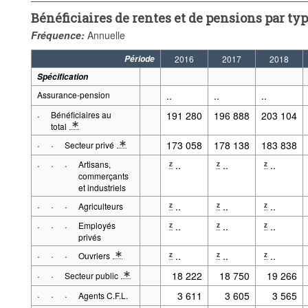
Bénéficiaires de rentes et de pensions par ty
Fréquence:
Annuelle
Période
2016
2017
2018
Spécification
Assurance-pension
..
..
..
·
Bénéficiaires au
191 280
196 888
203 104
total
* Note spécification 2: Nombre de rentes/pensions au mois de déce
·
·
173 058
178 138
183 838
Secteur privé
* Note spécification 2: Nombre de pensions.
·
·
·
Artisans,
..
..
..
z
z
z
commerçants
et industriels
·
·
·
..
..
..
z
z
z
Agriculteurs
·
·
·
Employés
..
..
..
z
z
z
privés
·
·
·
..
..
..
z
z
z
Ouvriers
* Note spécification 2: Définitions : Ouvrier
·
·
18 222
18 750
19 266
Secteur public
* Note spécification 2: Jusqu'en 2009 uniquement bénéficiaires ré
·
·
·
3 611
3 605
3 565
Agents C.F.L.