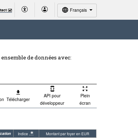
Français
tact 🖃
t ensemble de données avec:
API pour
Plein
ion
Télécharger
développeur
écran
ication
Indice
Montant par foyer en EUR
* Note spécification 2: Définitions : Indice des Prix à la Consommation N