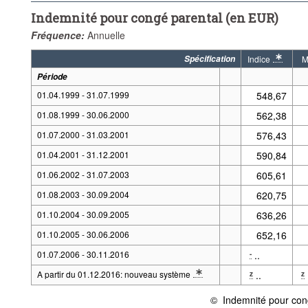
Indemnité pour congé parental (en EUR)
Fréquence:
Annuelle
Spécification
Indice
M
* Note spécifica
Période
01.04.1999 - 31.07.1999
548,67
01.08.1999 - 30.06.2000
562,38
01.07.2000 - 31.03.2001
576,43
01.04.2001 - 31.12.2001
590,84
01.06.2002 - 31.07.2003
605,61
01.08.2003 - 30.09.2004
620,75
01.10.2004 - 30.09.2005
636,26
01.10.2005 - 30.06.2006
652,16
01.07.2006 - 30.11.2016
..
-
A partir du 01.12.2016: nouveau système
..
z
z
* Note Période 2: Nouveau système: L'indemnité de congé parental (CP) e
©
Indemnité pour con