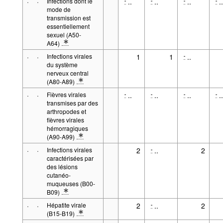
·
·
Infections dont le
..
..
..
..
-
-
-
-
mode de
transmission est
essentiellement
sexuel (A50-
A64)
* Note spécification 1: Entre parenthèses: Code de l'Organisatio
·
·
Infections virales
1
1
..
-
du système
nerveux central
(A80-A89)
* Note spécification 1: Entre parenthèses: Code de l'Organisatio
·
·
Fièvres virales
..
..
..
..
-
-
-
-
transmises par des
arthropodes et
fièvres virales
hémorragiques
(A90-A99)
* Note spécification 1: Entre parenthèses: Code de l'Organisatio
·
·
Infections virales
2
..
2
-
caractérisées par
des lésions
cutanéo-
muqueuses (B00-
B09)
* Note spécification 1: Entre parenthèses: Code de l'Organisatio
·
·
Hépatite virale
2
..
2
-
(B15-B19)
* Note spécification 1: Entre parenthèses: Code de l'Organisatio