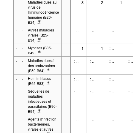
·
·
Maladies dues au
3
2
1
virus de
l'immunodéficience
humaine (B20-
B24)
* Note spécification 1: Entre parenthèses: Code de l'Organisatio
·
·
Autres maladies
..
..
..
-
-
-
virales (B25-
B34)
* Note spécification 1: Entre parenthèses: Code de l'Organisatio
·
·
Mycoses (B35-
1
1
..
-
B49)
* Note spécification 1: Entre parenthèses: Code de l'Organisatio
·
·
Maladies dues à
..
..
..
..
-
-
-
-
des protozoaires
(B50-B64)
* Note spécification 1: Entre parenthèses: Code de l'Organisatio
·
·
Helminthiases
..
..
..
-
-
-
(B65-B83)
* Note spécification 1: Entre parenthèses: Code de l'Organisatio
·
·
Séquelles de
..
..
..
..
-
-
-
-
maladies
infectieuses et
parasitaires (B90-
B94)
* Note spécification 1: Entre parenthèses: Code de l'Organisatio
·
·
Agents d'infection
..
..
..
..
-
-
-
-
bactériennes,
virales et autres