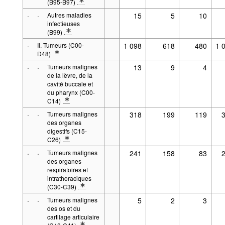
(B95-B97)
* Note spécification 1: Entre parenthèses: Code de l'Organisatio
·
·
Autres maladies
15
5
10
infectieuses
(B99)
* Note spécification 1: Entre parenthèses: Code de l'Organisatio
·
II. Tumeurs (C00-
1 098
618
480
1 
D48)
* Note spécification 1: Entre parenthèses: Code de l'Organisation mo
·
·
Tumeurs malignes
13
9
4
de la lèvre, de la
cavité buccale et
du pharynx (C00-
C14)
* Note spécification 1: Entre parenthèses: Code de l'Organisatio
·
·
Tumeurs malignes
318
199
119
des organes
digestifs (C15-
C26)
* Note spécification 1: Entre parenthèses: Code de l'Organisatio
·
·
Tumeurs malignes
241
158
83
des organes
respiratoires et
intrathoraciques
(C30-C39)
* Note spécification 1: Entre parenthèses: Code de l'Organisatio
·
·
Tumeurs malignes
5
2
3
des os et du
cartilage articulaire