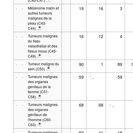
(C40-C41)
* Note spécification 1: Entre parenthèses: Code de l'Organisatio
·
·
Mélanome malin et
19
16
3
autres tumeurs
malignes de la
peau (C43-
C44)
* Note spécification 1: Entre parenthèses: Code de l'Organisatio
·
·
Tumeurs malignes
16
12
4
du tissu
mésothélial et des
tissus mous (C45-
C49)
* Note spécification 1: Entre parenthèses: Code de l'Organisatio
·
·
Tumeur maligne du
90
1
89
sein (C50)
* Note spécification 1: Entre parenthèses: Code de l'Organisatio
·
·
Tumeurs malignes
59
..
59
-
des organes
génitaux de la
femme (C51-
C58)
* Note spécification 1: Entre parenthèses: Code de l'Organisatio
·
·
Tumeurs malignes
68
68
..
-
des organes
génitaux de
l'homme (C60-
C63)
* Note spécification 1: Entre parenthèses: Code de l'Organisatio
·
·
Tumeurs malignes
59
41
18