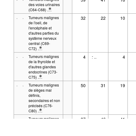
des voies urinaires
(C64-C68)
* Note spécification 1: Entre parenthèses: Code de l'Organisatio
·
·
Tumeurs malignes
32
22
10
de l'oeil, de
l'encéphale et
d'autres parties du
système nerveux
central (C69-
C72)
* Note spécification 1: Entre parenthèses: Code de l'Organisatio
·
·
Tumeurs malignes
4
..
4
-
de la thyroïde et
d'autres glandes
endocrines (C73-
C75)
* Note spécification 1: Entre parenthèses: Code de l'Organisatio
·
·
Tumeurs malignes
50
31
19
de sièges mal
définis,
secondaires et non
Alimenté par la
.Stat Suite
Le code source de 
précisés (C76-
Aspects légaux
C80)
* Note spécification 1: Entre parenthèses: Code de l'Organisatio
·
·
Tumeurs malignes
87
46
41
primitives ou
présumées
primitives des