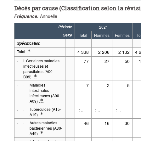
Décès par cause (Classification selon la révis
Fréquence:
Annuelle
Période
2021
Sexe
Total
Hommes
Femmes
To
Spécification
Total
4 338
2 206
2 132
4 
* Note spécification 1: Entre parenthèses: Code de l'Organisation mondi
·
I. Certaines maladies
77
27
50
infectieuses et
parasitaires (A00-
B99)
* Note spécification 1: Entre parenthèses: Code de l'Organisation mo
·
·
Maladies
7
2
5
intestinales
infectieuses (A00-
A09)
* Note spécification 1: Entre parenthèses: Code de l'Organisatio
·
·
Tuberculose (A15-
..
..
..
-
-
-
A19)
* Note spécification 1: Entre parenthèses: Code de l'Organisatio
·
·
Autres maladies
46
16
30
bactériennes (A30-
A49)
* Note spécification 1: Entre parenthèses: Code de l'Organisatio