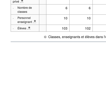
privé
* Note spécification 2: Écoles privées qui suivent le programme national 
·
Nombre de
6
6
classes
·
Personnel
10
10
enseignant
* Note spécification 2: À partir de l'année scolaire 1994/1995: Nom
·
103
102
Élèves
* Note spécification 2: À partir de l'année scolaire 1994/1995: 1ière
©
Classes, enseignants et élèves dans 
{link} Conditions d'utilisation