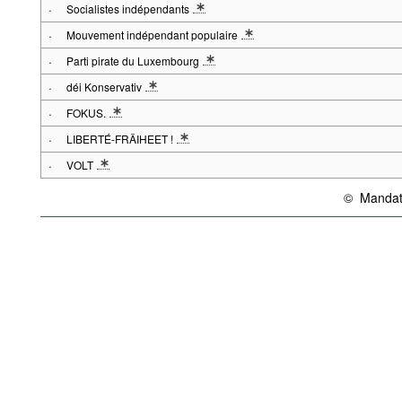
·
Socialistes indépendants
* Note parti 1: En 2013: Élections législatives anticipées du 20 octob
·
Mouvement indépendant populaire
* Note parti 1: En 2013: Élections législatives anticipées du 20 octob
·
Parti pirate du Luxembourg
* Note parti 1: En 2013: Élections législatives anticipées du 20 octob
·
déi Konservativ
* Note parti 1: En 2013: Élections législatives anticipées du 20 octob
·
FOKUS.
* Note parti 1: En 2013: Élections législatives anticipées du 20 octob
·
LIBERTÉ-FRÄIHEET !
* Note parti 1: En 2013: Élections législatives anticipées du 20 octob
·
VOLT
* Note parti 1: En 2013: Élections législatives anticipées du 20 octob
©
Mandats
{link} Condit