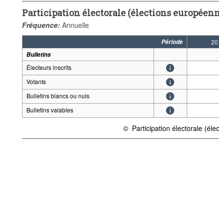
Participation électorale (élections européen
Fréquence:
Annuelle
Période
20
Bulletins
Électeurs inscrits
Votants
Bulletins blancs ou nuls
Bulletins valables
©
Participation électorale (él
{link} Conditions d'utilisation