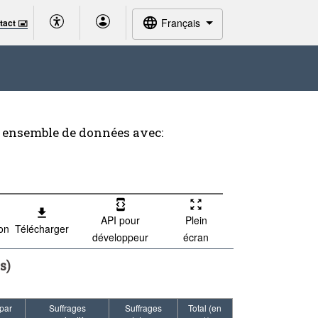
Français
tact 🖃
t ensemble de données avec:
API pour
Plein
ion
Télécharger
développeur
écran
s)
 par
Suffrages
Suffrages
Total (en