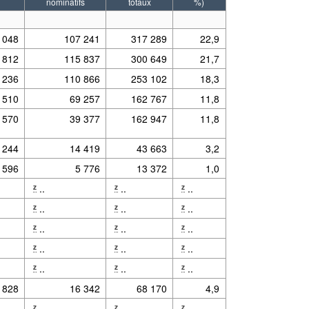
nominatifs
totaux
%)
 048
107 241
317 289
22,9
 812
115 837
300 649
21,7
 236
110 866
253 102
18,3
 510
69 257
162 767
11,8
 570
39 377
162 947
11,8
nskomitee fir Demokratie a Rentegerechtegkeet en Alternativ Demokratesch Reformp
 244
14 419
43 663
3,2
 596
5 776
13 372
1,0
..
..
..
z
z
z
..
..
..
z
z
z
..
..
..
z
z
z
..
..
..
z
z
z
..
..
..
z
z
z
 828
16 342
68 170
4,9
..
..
..
z
z
z