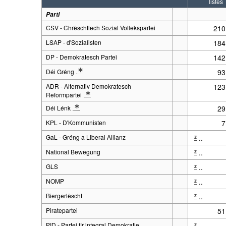
listes
Parti
CSV - Chrëschtlech Sozial Vollekspartei
210
LSAP - d'Sozialisten
184
DP - Demokratesch Partei
142
Déi Gréng
93
* Note Parti 2: En 1994: GLEI-GAP.
ADR - Alternativ Demokratesch
123
Reformpartei
* Note Parti 2: En avril 2006, l'ADR a changé son nom de Aktiou
Déi Lénk
29
* Note Parti 2: En 1994: Nei Lénk.
KPL - D'Kommunisten
7
GaL - Gréng a Liberal Allianz
..
z
National Bewegung
..
z
GLS
..
z
NOMP
..
z
Biergerlëscht
..
z
Piratepartei
51
PID - Partei fir integral Demokratie
..
z