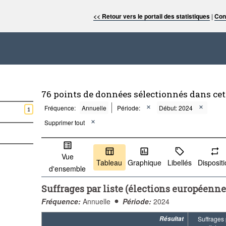
<< Retour vers le portail des statistiques
|
Con
76 points de données sélectionnés dans ce
Fréquence:
Annuelle
Période:
Début: 2024
1
Supprimer tout
Vue
Tableau
Graphique
Libellés
Disposit
d'ensemble
Suffrages par liste (élections européenne
Fréquence:
Annuelle
Période:
2024
Résultat
Suffrages