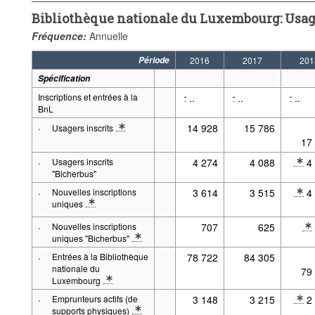
Bibliothèque nationale du Luxembourg: Usage
Fréquence:
Annuelle
Période
2016
2017
201
Spécification
Inscriptions et entrées à la
..
..
..
-
-
-
BnL
·
14 928
15 786
Usagers inscrits
* Note spécification 2: Total des usagers inscrits à la BnL et disposa
* Note 
17
·
Usagers inscrits
4 274
4 088
4
* Note 
"Bicherbus"
·
Nouvelles inscriptions
3 614
3 515
4
* Note 
uniques
* Note spécification 2: Total des usagers nouvellement inscrits à la 
·
Nouvelles inscriptions
707
625
* Note 
uniques "Bicherbus"
* Note spécification 2: Exclut les comptes d'usagers réactivés.
·
Entrées à la Bibliothèque
78 722
84 305
* Note 
nationale du
79
Luxembourg
* Note spécification 2: Sites Luxembourg et Kirchberg. Pour les usager
·
Emprunteurs actifs (de
3 148
3 215
2
* Note 
supports physiques)