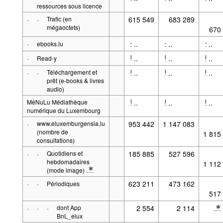
ressources sous licence
·
·
Trafic (en
615 549
683 289
* Note 
mégaoctets)
670
·
..
..
..
-
-
-
ebooks.lu
·
..
..
..
l
l
l
Read-y
·
·
Téléchargement et
..
..
..
l
l
l
prêt (e-books & livres
audio)
MéNuLu Médiathèque
..
..
..
l
l
l
numérique du Luxembourg
·
www.eluxemburgensia.lu
953 442
1 147 083
* Note 
(nombre de
1 815
consultations)
·
·
Quotidiens et
185 885
527 596
* Note 
hebdomadaires
1 112
(mode image)
* Note spécification 2: Catégorie n'est plus applicable, fusion av
·
·
623 211
473 162
Périodiques
* Note 
517
·
·
·
dont App
2 554
2 114
* Note 
BnL_elux