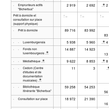
* Note spécification 2: Total des usages inscrits ayant effectué au moi
·
Emprunteurs actifs
2 919
2 692
2
* Note 
"Bicherbus"
Prêt à domicile et
..
..
..
-
-
-
consultation sur place
(support physique)
·
89 716
83 992
Prêt à domicile
* Note 
83
·
·
5 938
5 960
4
Luxemburgensia
* Note 
·
·
Fonds non
14 887
14 923
* Note 
luxembourgeois
13
* Note spécification 2: Prêt de partitions imprimées et monograp
·
·
9 622
8 853
8
Médiathèque
* Note spécification 2: Prêt de partitions imprimées et monograp
* Note 
·
·
Cedom (Centre
11
3
* Note 
d'études et de
documentation
musicales)
* Note spécification 2: Depuis 2020, intégré dans les statistique
·
·
Bibliothèque
59 258
54 253
* Note 
itinérante "Bicherbus"
56
·
18 972
21 390
Consultation sur place
* Note 
16