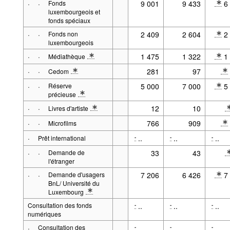
·
·
Fonds
9 001
9 433
6
* Note 
luxembourgeois et
fonds spéciaux
·
·
Fonds non
2 409
2 604
2
* Note 
luxembourgeois
·
·
1 475
1 322
1
Médiathèque
* Note spécification 2: voir fonds non luxembourgeois
* Note 
·
·
281
97
Cedom
* Note spécification 2: voir fonds spéciaux
* Note 
·
·
Réserve
5 000
7 000
5
* Note 
précieuse
* Note spécification 2: voir fonds spéciaux
·
·
12
10
Livres d'artiste
* Note spécification 2: voir fonds spéciaux
* Note 
·
·
766
909
Microfilms
* Note 
·
..
..
..
-
-
-
Prêt international
·
·
Demande de
33
43
* Note 
l'étranger
·
·
Demande d'usagers
7 206
6 426
7
* Note 
BnL/ Université du
Luxembourg
* Note spécification 2: Depuis 2023 l'Université de Luxemboug t
Consultation des fonds
..
..
..
-
-
-
numériques
·
Consultation des
..
..
..
-
-
-