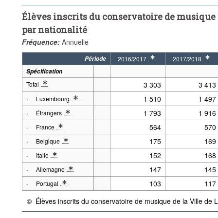
Élèves inscrits du conservatoire de musique
par nationalité
Fréquence:
Annuelle
Période
2016/2017
2017/2018
* 2016-09-01 - 2017-08-31
* 2017-09-01 - 2
Spécification
Total
3 303
3 413
* Note spécification 1: Situation en octobre.
·
1 510
1 497
Luxembourg
* Note spécification 1: Situation en octobre.
·
1 793
1 916
Étrangers
* Note spécification 1: Situation en octobre.
·
564
570
France
* Note spécification 1: Situation en octobre.
·
175
169
Belgique
* Note spécification 1: Situation en octobre.
·
152
168
Italie
* Note spécification 1: Situation en octobre.
·
147
145
Allemagne
* Note spécification 1: Situation en octobre.
·
103
117
Portugal
* Note spécification 1: Situation en octobre.
©
Élèves inscrits du conservatoire de musique de la Ville de
{link} Conditions d'utilisation