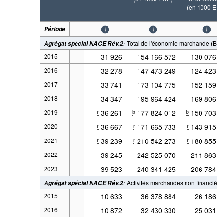
(en 1000 
Période
Total de l'économie marchande (B 
Agrégat spécial NACE Rév.2
:
2015
31 926
154 166 572
130 076
2016
32 278
147 473 249
124 423
2017
33 741
173 104 775
152 159
2018
34 347
195 964 424
169 806
2019
36 261
177 824 012
150 703
r
b
b
2020
36 667
171 665 733
143 915
r
r
r
2021
39 239
210 542 273
180 855
r
r
r
2022
39 245
242 525 070
211 863
2023
39 523
240 341 425
206 784
Activités marchandes non financiè
Agrégat spécial NACE Rév.2
:
2015
10 633
36 378 884
26 186
2016
10 872
32 430 330
25 031