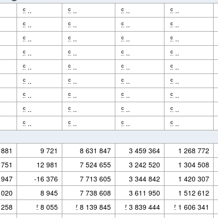
..
..
..
..
c
c
c
c
..
..
..
..
c
c
c
c
..
..
..
..
c
c
c
c
..
..
..
..
c
c
c
c
..
..
..
..
c
c
c
c
..
..
..
..
c
c
c
c
..
..
..
..
c
c
c
c
..
..
..
..
c
c
c
c
..
..
..
..
c
c
c
c
 881
9 721
8 631 847
3 459 364
1 268 772
 751
12 981
7 524 655
3 242 520
1 304 508
 947
-16 376
7 713 605
3 344 842
1 420 307
 020
8 945
7 738 608
3 611 950
1 512 612
 258
8 055
8 139 845
3 839 444
1 606 341
r
r
r
r