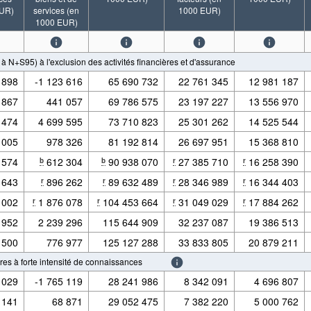
EUR)
services (en
1000 EUR)
1000 EUR)
à N+S95) à l'exclusion des activités financières et d'assurance
 898
-1 123 616
65 690 732
22 761 345
12 981 187
 867
441 057
69 786 575
23 197 227
13 556 970
 474
4 699 595
73 710 823
25 301 262
14 525 544
 005
978 326
81 192 814
26 697 951
15 368 810
 574
612 304
90 938 070
27 385 710
16 258 390
b
b
r
r
 643
896 262
89 632 489
28 346 989
16 344 403
r
r
r
r
 002
1 876 078
104 453 664
31 049 029
17 884 262
r
r
r
r
 952
2 239 296
115 644 909
32 237 087
19 386 513
 500
776 977
125 127 288
33 833 805
20 879 211
res à forte intensité de connaissances
 029
-1 765 119
28 241 986
8 342 091
4 696 807
 141
68 871
29 052 475
7 382 220
5 000 762