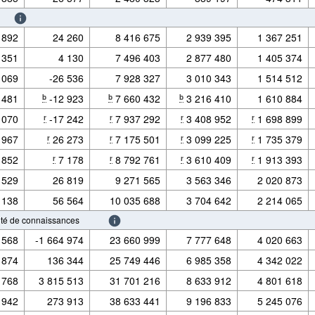
 892
24 260
8 416 675
2 939 395
1 367 251
 351
4 130
7 496 403
2 877 480
1 405 374
 069
-26 536
7 928 327
3 010 343
1 514 512
 481
-12 923
7 660 432
3 216 410
1 610 884
b
b
b
 070
-17 242
7 937 292
3 408 952
1 698 899
r
r
r
r
 967
26 273
7 175 501
3 099 225
1 735 379
r
r
r
r
 852
7 178
8 792 761
3 610 409
1 913 393
r
r
r
r
 529
26 819
9 271 565
3 563 346
2 020 873
 138
56 564
10 035 688
3 704 642
2 214 065
sité de connaissances
 568
-1 664 974
23 660 999
7 777 648
4 020 663
 874
136 344
25 749 446
6 985 358
4 342 022
 768
3 815 513
31 701 216
8 633 912
4 801 618
 942
273 913
38 633 441
9 196 833
5 245 076