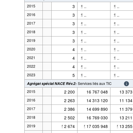
2015
3
..
..
c
c
2016
3
..
..
c
c
2017
3
..
..
c
c
2018
3
..
..
c
c
2019
3
..
..
c
c
2020
4
..
..
c
c
2021
4
..
..
c
c
2022
4
..
..
c
c
2023
5
..
..
c
c
Services liés aux TIC
Agrégat spécial NACE Rév.2
:
2015
2 200
16 767 048
13 373
2016
2 263
14 313 120
11 134
2017
2 386
14 699 890
11 379
2018
2 502
16 769 030
13 211
2019
2 674
17 035 948
13 255
r
r
r