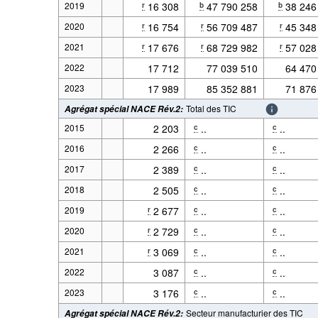
2019
16 308
47 790 258
38 246
r
b
b
2020
16 754
56 709 487
45 348
r
r
r
2021
17 676
68 729 982
57 028
r
r
r
2022
17 712
77 039 510
64 470
2023
17 989
85 352 881
71 876
Total des TIC
Agrégat spécial NACE Rév.2
:
2015
2 203
..
..
c
c
2016
2 266
..
..
c
c
2017
2 389
..
..
c
c
2018
2 505
..
..
c
c
2019
2 677
..
..
r
c
c
2020
2 729
..
..
r
c
c
2021
3 069
..
..
r
c
c
2022
3 087
..
..
c
c
2023
3 176
..
..
c
c
Secteur manufacturier des TIC
Agrégat spécial NACE Rév.2
: