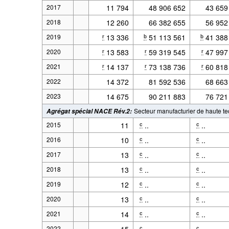
2017
11 794
48 906 652
43 659
2018
12 260
66 382 655
56 952
2019
13 336
51 113 561
41 388
r
b
b
2020
13 583
59 319 545
47 997
r
r
r
2021
14 137
73 138 736
60 818
r
r
r
2022
14 372
81 592 536
68 663
2023
14 675
90 211 883
76 721
Secteur manufacturier de haute t
Agrégat spécial NACE Rév.2
:
2015
11
..
..
c
c
2016
10
..
..
c
c
2017
13
..
..
c
c
2018
13
..
..
c
c
2019
12
..
..
c
c
2020
13
..
..
c
c
2021
14
..
..
c
c
2022
15
..
..
c
c