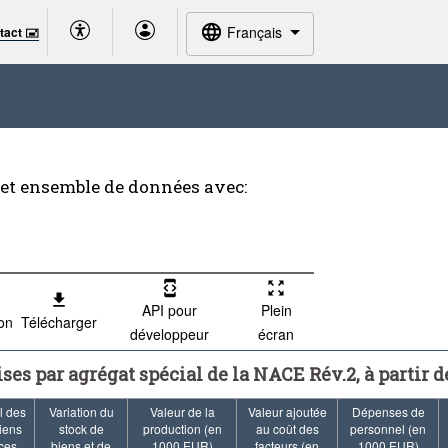
Français
tact 🖃
cet ensemble de données avec:
API pour
Plein
ion
Télécharger
développeur
écran
ises par agrégat spécial de la NACE Rév.2, à partir d
l des
Variation du
Valeur de la
Valeur ajoutée
Dépenses de
iens
stock de
production (en
au coût des
personnel (en
ices
biens et de
1000 EUR)
facteurs (en
1000 EUR)