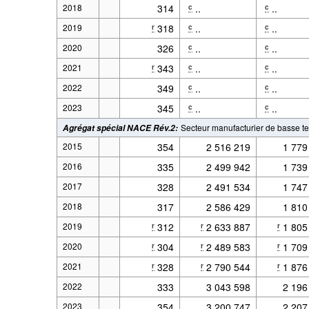
2018
314
..
..
c
c
2019
318
..
..
r
c
c
2020
326
..
..
c
c
2021
343
..
..
r
c
c
2022
349
..
..
c
c
2023
345
..
..
c
c
Secteur manufacturier de basse t
Agrégat spécial NACE Rév.2
:
2015
354
2 516 219
1 779
2016
335
2 499 942
1 739
2017
328
2 491 534
1 747
2018
317
2 586 429
1 810
2019
312
2 633 887
1 805
r
r
r
2020
304
2 489 583
1 709
r
r
r
2021
328
2 790 544
1 876
r
r
r
2022
333
3 043 598
2 196
2023
354
3 200 747
2 207