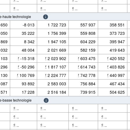
..
..
..
..
c
c
c
c
e-haute technologie
 650
-8 013
1 722 723
557 937
358 551
 050
35 222
1 756 399
559 808
373 723
 869
8 342
1 947 105
604 229
395 947
 032
48 004
2 021 669
582 159
419 643
 103
-15 318
2 023 902
603 475
420 552
r
r
r
r
 296
-50 296
1 817 107
614 743
403 826
r
r
r
r
 130
100 769
2 224 777
742 778
440 997
r
r
r
r
 087
93 892
2 583 003
756 884
467 434
 571
17 228
2 516 184
739 915
504 625
e-basse technologie
..
..
..
..
c
c
c
c
..
..
..
..
c
c
c
c
..
..
..
..
c
c
c
c