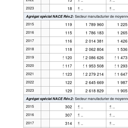
2023
18
..
..
c
c
Secteur manufacturier de moyenn
Agrégat spécial NACE Rév.2
:
2015
119
1 789 960
1 225
2016
115
1 786 183
1 265
2017
116
2 014 381
1 426
2018
118
2 062 804
1 536
2019
120
2 086 626
1 473
r
r
r
2020
117
1 953 508
1 293
r
r
r
2021
123
2 279 214
1 647
r
r
r
2022
122
2 645 669
1 987
2023
129
2 618 829
1 905
Secteur manufacturier de moyenn
Agrégat spécial NACE Rév.2
:
2015
302
..
..
c
c
2016
307
..
..
c
c
2017
314
..
..
c
c