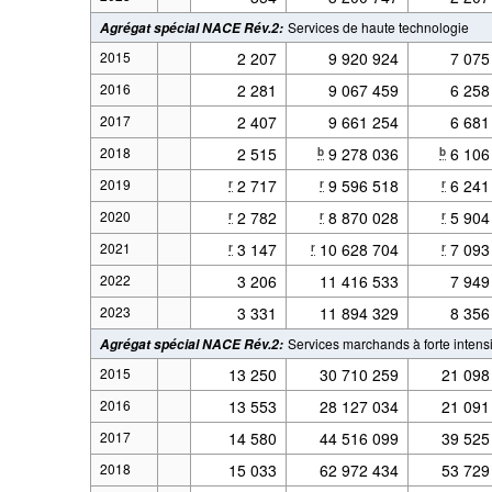
Services de haute technologie
Agrégat spécial NACE Rév.2
:
2015
2 207
9 920 924
7 075
2016
2 281
9 067 459
6 258
2017
2 407
9 661 254
6 681
2018
2 515
9 278 036
6 106
b
b
2019
2 717
9 596 518
6 241
r
r
r
2020
2 782
8 870 028
5 904
r
r
r
2021
3 147
10 628 704
7 093
r
r
r
2022
3 206
11 416 533
7 949
2023
3 331
11 894 329
8 356
Services marchands à forte inten
Agrégat spécial NACE Rév.2
:
2015
13 250
30 710 259
21 098
2016
13 553
28 127 034
21 091
2017
14 580
44 516 099
39 525
2018
15 033
62 972 434
53 729