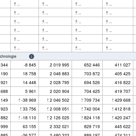
..
..
..
..
c
c
c
c
..
..
..
..
c
c
c
c
..
..
..
..
c
c
c
c
..
..
..
..
c
c
c
c
..
..
..
..
c
c
c
c
..
..
..
..
c
c
c
c
echnologie
 344
-8 845
2 019 995
652 446
411 027
 190
18 758
2 048 883
703 872
405 425
 921
14 448
2 028 795
694 526
416 822
 688
5 961
2 020 904
704 425
419 707
 149
-38 969
2 046 502
709 734
429 668
r
r
r
r
 923
33 756
2 008 051
742 004
412 818
r
r
r
r
 882
-18 110
2 126 025
824 118
420 247
r
r
r
r
 999
63 155
2 332 021
829 719
445 622
 885
-26 577
2 480 323
889 197
474 311