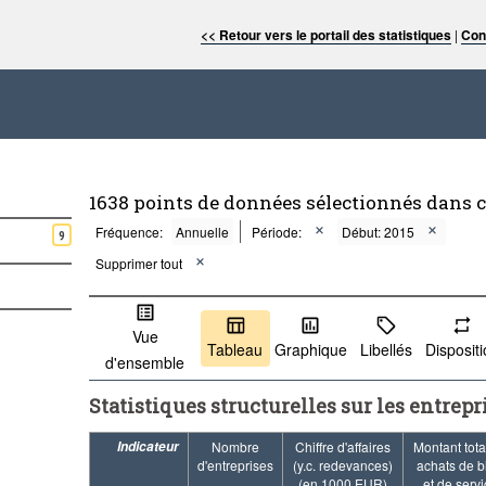
<< Retour vers le portail des statistiques
|
Con
1638 points de données sélectionnés dans 
Fréquence:
Annuelle
Période:
Début: 2015
9
Supprimer tout
Vue
Tableau
Graphique
Libellés
Disposit
d'ensemble
Statistiques structurelles sur les entrepr
Indicateur
Nombre
Chiffre d'affaires
Montant tota
d'entreprises
(y.c. redevances)
achats de b
(en 1000 EUR)
et de serv