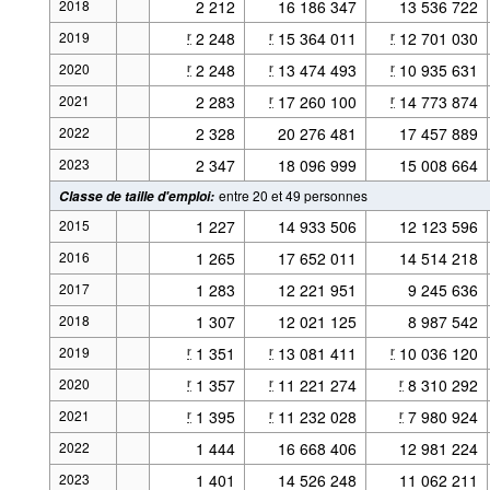
2018
2 212
16 186 347
13 536 722
2019
2 248
15 364 011
12 701 030
r
r
r
2020
2 248
13 474 493
10 935 631
r
r
r
2021
2 283
17 260 100
14 773 874
r
r
2022
2 328
20 276 481
17 457 889
2023
2 347
18 096 999
15 008 664
entre 20 et 49 personnes
Classe de taille d'emploi
:
2015
1 227
14 933 506
12 123 596
2016
1 265
17 652 011
14 514 218
2017
1 283
12 221 951
9 245 636
2018
1 307
12 021 125
8 987 542
2019
1 351
13 081 411
10 036 120
r
r
r
2020
1 357
11 221 274
8 310 292
r
r
r
2021
1 395
11 232 028
7 980 924
r
r
r
2022
1 444
16 668 406
12 981 224
2023
1 401
14 526 248
11 062 211