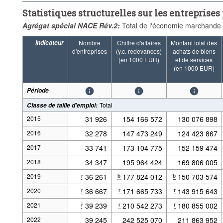
Statistiques structurelles sur les entreprises p
Agrégat spécial NACE Rév.2:
Total de l'économie marchande (
Indicateur
Nombre
Chiffre d'affaires
Montant total des
d'entreprises
(y.c. redevances)
achats de biens
(en 1000 EUR)
et de services
(en 1000 EUR)
Période
Total
Classe de taille d'emploi
:
2015
31 926
154 166 572
130 076 898
2016
32 278
147 473 249
124 423 867
2017
33 741
173 104 775
152 159 474
2018
34 347
195 964 424
169 806 005
2019
36 261
177 824 012
150 703 574
r
b
b
2020
36 667
171 665 733
143 915 643
r
r
r
2021
39 239
210 542 273
180 855 002
r
r
r
2022
39 245
242 525 070
211 863 952