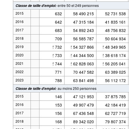
entre 50 et 249 personnes
Classe de taille d'emploi
:
2015
632
58 490 215
52 731 538
2016
642
47 315 184
41 835 161
2017
683
54 892 243
48 756 832
2018
709
56 585 787
50 604 934
2019
732
54 327 866
48 349 965
r
r
r
2020
733
44 344 500
38 618 174
r
r
r
2021
744
62 828 063
56 205 041
r
r
r
2022
771
70 447 582
63 389 025
2023
788
63 841 498
56 112 172
au moins 250 personnes
Classe de taille d'emploi
:
2015
146
47 121 953
37 875 785
2016
153
49 907 479
42 184 419
2017
156
67 436 548
62 727 719
2018
168
89 342 020
79 807 374