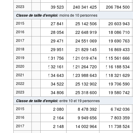
2023
39 523
240 341 425
206 784 500
moins de 10 personnes
Classe de taille d'emploi
:
2015
27 841
25 142 506
20 603 943
2016
28 054
22 648 919
18 086 710
2017
29 471
24 551 069
19 690 763
2018
29 951
21 829 145
16 869 433
2019
31 756
21 019 474
15 561 666
r
r
r
2020
32 161
21 264 720
16 188 534
r
r
r
2021
34 643
23 988 643
18 321 629
r
r
r
2022
34 522
25 132 902
19 706 590
2023
34 806
25 318 600
19 580 742
entre 10 et 19 personnes
Classe de taille d'emploi
:
2015
2 080
8 478 392
6 742 036
2016
2 164
9 949 656
7 803 359
2017
2 148
14 002 964
11 738 524