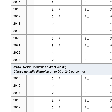
2015
1
..
..
c
c
c
2016
2
..
..
c
c
c
2017
2
..
..
c
c
c
2018
2
..
..
c
c
c
2019
3
..
..
c
c
c
2020
3
..
..
c
c
c
2021
3
..
..
c
c
c
2022
3
..
..
c
c
c
2023
2
..
..
c
c
c
Industries extractives (B)
NACE Rév.2
:
entre 50 et 249 personnes
Classe de taille d'emploi
:
2015
2
..
..
c
c
c
2016
2
..
..
c
c
c
2017
2
..
..
c
c
c
2018
2
..
..
c
c
c
2019
2
..
..
c
c
c