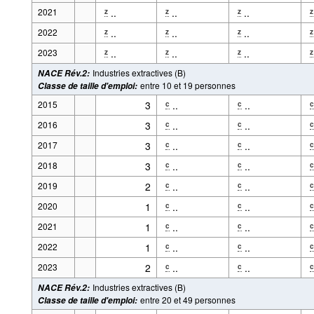
2021
..
..
..
z
z
z
z
2022
..
..
..
z
z
z
z
2023
..
..
..
z
z
z
z
Industries extractives (B)
NACE Rév.2
:
entre 10 et 19 personnes
Classe de taille d'emploi
:
2015
3
..
..
c
c
c
2016
3
..
..
c
c
c
2017
3
..
..
c
c
c
2018
3
..
..
c
c
c
2019
2
..
..
c
c
c
2020
1
..
..
c
c
c
2021
1
..
..
c
c
c
2022
1
..
..
c
c
c
2023
2
..
..
c
c
c
Industries extractives (B)
NACE Rév.2
:
entre 20 et 49 personnes
Classe de taille d'emploi
: