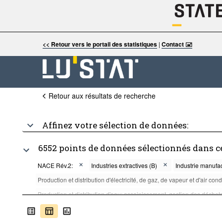
<< Retour vers le portail des statistiques
|
Contact 🖃
Retour aux résultats de recherche
Affinez votre sélection de données:
6552 points de données sélectionnés dans c
NACE Rév.2:
Industries extractives (B)
Industrie manufac
Production et distribution d'électricité, de gaz, de vapeur et d'air con
Production et distribution d'eau; assainissement, gestion des déchets
Commerce; réparation d'automobiles et de motocycles (G)
Tra