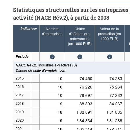
Hébergement et restauration (I)
Information et communication 
Statistiques structurelles sur les entreprises 
Activités spécialisées, scientifiques et techniques (M)
Activités
activité (NACE Rév.2), à partir de 2008
Réparation d'ordinateurs et de biens personnels et domestiques (S9
Fréquence:
Annuelle
Période:
Début: 2015
Indicateur
Nombre
Chiffre
Valeur de la
d'entreprises
d'affaires (y.c.
production (en
Supprimer tout
redevances)
1000 EUR)
(en 1000 EUR)
Période
Industries extractives (B)
NACE Rév.2
:
Total
Classe de taille d'emploi
:
2015
10
74 450
74 283
2016
10
76 226
75 264
2017
10
78 697
77 232
2018
9
88 893
84 267
2019
8
82 891
81 835
r
r
r
2020
9
84 834
81 288
r
r
2021
10
85 514
72 711
r
r