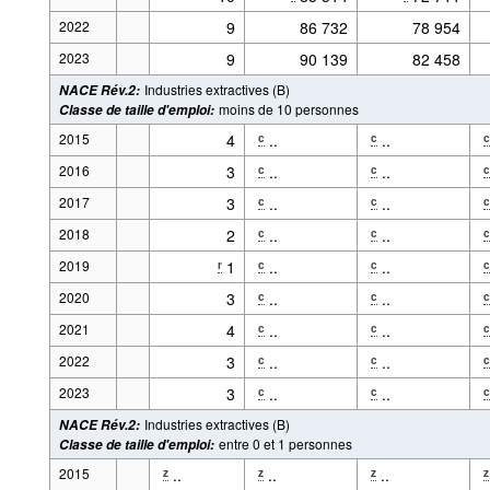
2022
9
86 732
78 954
2023
9
90 139
82 458
Industries extractives (B)
NACE Rév.2
:
moins de 10 personnes
Classe de taille d'emploi
:
2015
4
..
..
c
c
c
2016
3
..
..
c
c
c
2017
3
..
..
c
c
c
2018
2
..
..
c
c
c
2019
1
..
..
r
c
c
c
2020
3
..
..
c
c
c
2021
4
..
..
c
c
c
2022
3
..
..
c
c
c
2023
3
..
..
c
c
c
Industries extractives (B)
NACE Rév.2
:
entre 0 et 1 personnes
Classe de taille d'emploi
:
2015
..
..
..
z
z
z
z