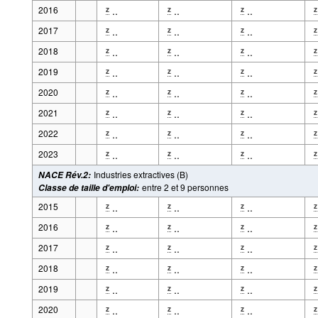
2016
..
..
..
z
z
z
z
2017
..
..
..
z
z
z
z
2018
..
..
..
z
z
z
z
2019
..
..
..
z
z
z
z
2020
..
..
..
z
z
z
z
2021
..
..
..
z
z
z
z
2022
..
..
..
z
z
z
z
2023
..
..
..
z
z
z
z
Industries extractives (B)
NACE Rév.2
:
entre 2 et 9 personnes
Classe de taille d'emploi
:
2015
..
..
..
z
z
z
z
2016
..
..
..
z
z
z
z
2017
..
..
..
z
z
z
z
2018
..
..
..
z
z
z
z
2019
..
..
..
z
z
z
z
2020
..
..
..
z
z
z
z