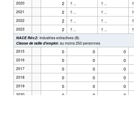
2020
2
..
..
c
c
c
2021
2
..
..
c
c
c
2022
2
..
..
c
c
c
2023
2
..
..
c
c
c
Industries extractives (B)
NACE Rév.2
:
au moins 250 personnes
Classe de taille d'emploi
:
2015
0
0
0
2016
0
0
0
2017
0
0
0
2018
0
0
0
Alimenté par la
.Stat Suite
Le code source de l'a
Aspects légaux
2019
0
0
0
2020
0
0
0
2021
0
0
0
2022
0
0
0
2023
0
0
0
Industrie manufacturière (C)
NACE Rév.2
: