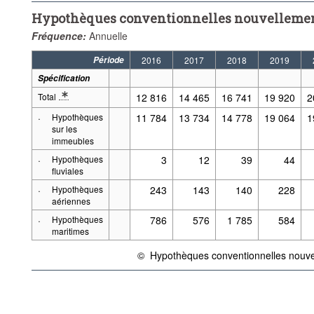
Hypothèques conventionnelles nouvellement
Fréquence:
Annuelle
Période
2016
2017
2018
2019
Spécification
Total
12 816
14 465
16 741
19 920
2
* Note spécification 2: Définitions: Hypothèque
·
Hypothèques
11 784
13 734
14 778
19 064
1
sur les
immeubles
·
Hypothèques
3
12
39
44
fluviales
·
Hypothèques
243
143
140
228
aériennes
·
Hypothèques
786
576
1 785
584
maritimes
©
Hypothèques conventionnelles nouvel
{link} Conditions d'utilisation