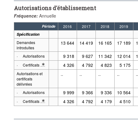
Autorisations d'établissement
Fréquence:
Annuelle
Période
2016
2017
2018
2019
Spécification
Demandes
13 644
14 419
16 165
17 189
introduites
·
9 318
9 627
11 342
12 014
Autorisations
·
4 326
4 792
4 823
5 175
Certificats
* Note specification 2: Les activités d'entreprises artisanales transf
Autorisations et
..
..
..
..
.
certificats
délivrées
·
9 999
9 366
9 336
10 564
Autorisations
·
4 326
4 792
4 179
4 510
Certificats
* Note specification 2: Les activités d'entreprises artisanales transf