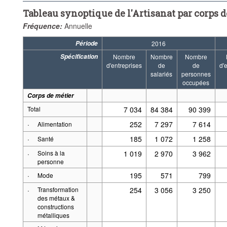
Tableau synoptique de l'Artisanat par corps 
Fréquence:
Annuelle
Période
2016
Spécification
Nombre
Nombre
Nombre
d'entreprises
de
de
d'
salariés
personnes
occupées
Corps de métier
Total
7 034
84 384
90 399
·
252
7 297
7 614
Alimentation
·
185
1 072
1 258
Santé
·
Soins à la
1 019
2 970
3 962
personne
·
195
571
799
Mode
·
Transformation
254
3 056
3 250
des métaux &
constructions
métalliques