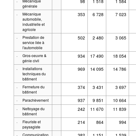
·
Mécanique
98
1 518
1 584
générale
·
Mécanique
353
6 728
7 023
automobile,
industrielle et
agricole
·
Prestation de
502
2 480
3 065
service liée à
l'automobile
·
Gros-oeuvre &
934
17 490
18 054
génie civil
·
Installations
969
14 095
14 786
techniques du
bâtiment
·
Fermeture du
374
3 431
3 697
bâtiment
·
937
9 851
10 664
Parachèvement
·
Nettoyage du
242
11 670
11 839
bâtiment
·
Fleuriste et
214
864
994
paysagiste
·
Communication,
382
1 151
1 539