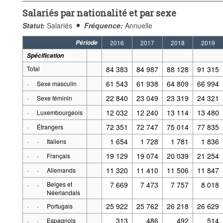
Salariés par nationalité et par sexe
Statut:
Salariés
Fréquence:
Annuelle
Période
2016
2017
2018
2019
Spécification
Total
84 383
84 987
88 128
91 315
·
61 543
61 938
64 809
66 994
Sexe masculin
·
22 840
23 049
23 319
24 321
Sexe féminin
·
12 032
12 240
13 114
13 480
Luxembourgeois
·
72 351
72 747
75 014
77 835
Étrangers
·
·
1 654
1 728
1 781
1 836
Italiens
·
·
19 129
19 074
20 039
21 254
Français
·
·
11 320
11 410
11 506
11 847
Allemands
·
·
Belges et
7 669
7 473
7 757
8 018
Néerlandais
·
·
25 922
25 762
26 218
26 629
Portugais
·
·
313
486
492
514
Espagnols