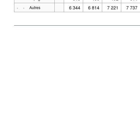
·
·
6 344
6 814
7 221
7 737
Autres