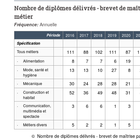
Nombre de diplômes délivrés - brevet de maîtr
métier
Fréquence:
Annuelle
Période
2016
2017
2018
2019
2020
2
Spécification
Tous métiers
111
88
102
111
87
1
·
8
7
7
6
19
Alimentation
·
Mode, santé et
13
13
10
27
8
hygiène
·
30
24
28
28
21
Mécanique
·
Construction et
52
36
49
48
31
habitat
·
Communication,
3
6
6
1
3
multimédia et
spectacle
·
5
2
2
1
5
Métiers divers
©
Nombre de diplômes délivrés - brevet de maîtrise p