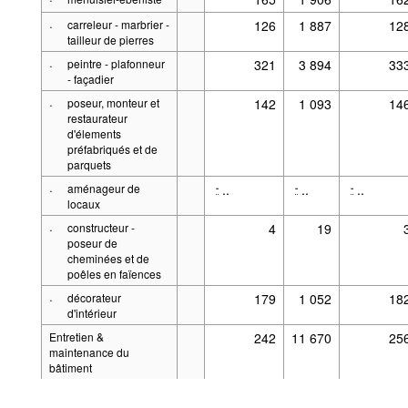
·
carreleur - marbrier -
126
1 887
12
tailleur de pierres
·
peintre - plafonneur
321
3 894
33
- façadier
·
poseur, monteur et
142
1 093
14
restaurateur
d'élements
préfabriqués et de
parquets
·
aménageur de
..
..
..
-
-
-
locaux
·
constructeur -
4
19
poseur de
cheminées et de
poêles en faïences
·
décorateur
179
1 052
18
d'intérieur
Entretien &
242
11 670
25
Alimenté par la
.Stat Suite
maintenance du
Aspects légaux
bâtiment
·
nettoyeur de
242
11 670
25
bâtiments et de