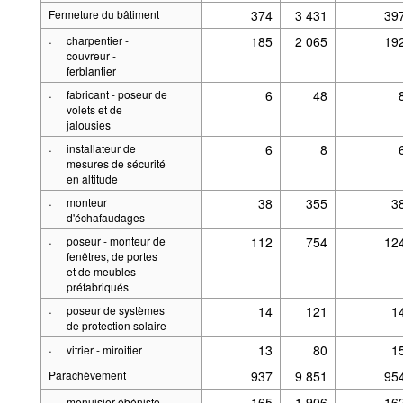
Fermeture du bâtiment
374
3 431
39
·
charpentier -
185
2 065
19
couvreur -
ferblantier
·
fabricant - poseur de
6
48
volets et de
jalousies
·
installateur de
6
8
mesures de sécurité
en altitude
·
monteur
38
355
3
d'échafaudages
·
poseur - monteur de
112
754
12
fenêtres, de portes
et de meubles
préfabriqués
·
poseur de systèmes
14
121
1
de protection solaire
·
13
80
1
vitrier - miroitier
Parachèvement
937
9 851
95
·
165
1 906
16
menuisier-ébéniste