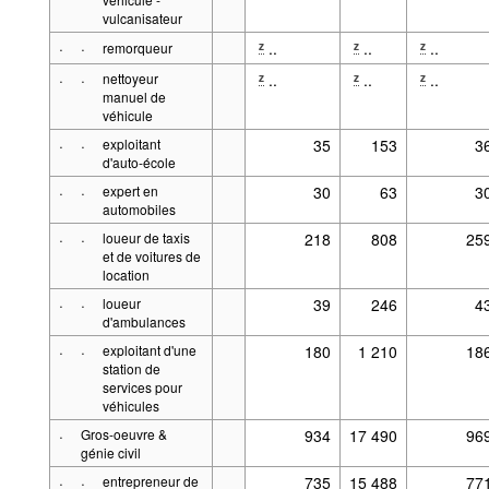
vulcanisateur
·
·
..
..
..
z
z
z
remorqueur
·
·
nettoyeur
..
..
..
z
z
z
manuel de
véhicule
·
·
exploitant
35
153
3
d'auto-école
·
·
expert en
30
63
3
automobiles
·
·
loueur de taxis
218
808
25
et de voitures de
location
·
·
loueur
39
246
4
d'ambulances
·
·
exploitant d'une
180
1 210
18
station de
services pour
véhicules
·
Gros-oeuvre &
934
17 490
96
génie civil
·
·
entrepreneur de
735
15 488
77