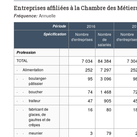
Entreprises affiliées à la Chambre des Métiers
Fréquence:
Annuelle
Période
2016
20
Spécification
Nombre
Nombre
Nombre
d'entreprises
de
d'entreprise
salariés
Profession
TOTAL
7 034
84 384
7 30
·
252
7 297
25
Alimentation
·
·
boulanger-
95
3 096
9
pâtissier
·
·
74
1 468
7
boucher
·
·
47
905
4
traiteur
·
·
fabricant de
16
80
1
glaces, de
gaufres et de
crêpes
·
·
3
79
meunier