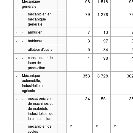
·
Mécanique
98
1 518
9
générale
·
·
mécanicien en
79
1 276
7
mécanique
générale
·
·
7
13
armurier
·
·
3
97
bobineur
·
·
5
34
affûteur d'outils
·
·
constructeur de
4
98
fours de
production
·
Mécanique
353
6 728
36
automobile,
industrielle et
agricole
·
·
mécatronicien
34
561
3
de machines et
de matériels
industriels et de
la construction
·
·
mécanicien de
..
..
..
z
z
z
cycles