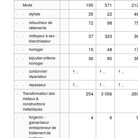
·
195
571
21
Mode
·
·
35
22
4
styliste
·
·
retoucheur de
72
98
7
vêtements
·
·
nettoyeur à sec -
37
323
3
blanchisseur
·
·
15
48
1
horloger
·
·
bijoutier-orfèvre-
36
80
3
horloger
·
·
cordonnier
..
..
..
z
z
z
réparateur
·
·
..
..
..
z
z
z
repasseur
·
Transformation des
254
3 056
26
métaux &
constructions
métalliques
·
·
forgeron -
4
6
galvaniseur-
entrepreneur de
traitement de
surfaces