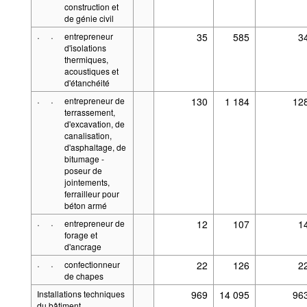
construction et
de génie civil
·
·
entrepreneur
35
585
3
d'isolations
thermiques,
acoustiques et
d'étanchéité
·
·
entrepreneur de
130
1 184
12
terrassement,
d'excavation, de
canalisation,
d'asphaltage, de
bitumage -
poseur de
jointements,
ferrailleur pour
béton armé
·
·
entrepreneur de
12
107
1
forage et
d'ancrage
·
·
confectionneur
22
126
2
de chapes
Installations techniques
969
14 095
96
du bâtiment