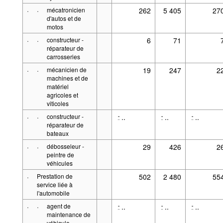
·
·
mécatronicien
262
5 405
27
d'autos et de
motos
·
·
constructeur -
6
71
réparateur de
carrosseries
·
·
mécanicien de
19
247
2
machines et de
matériel
agricoles et
viticoles
·
·
constructeur -
..
..
..
-
-
-
réparateur de
bateaux
·
·
débosseleur -
29
426
2
peintre de
véhicules
·
Prestation de
502
2 480
55
service liée à
l'automobile
·
·
agent de
..
..
..
-
-
-
maintenance de
véhicule -