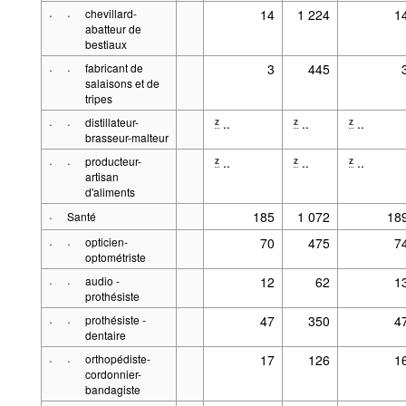
·
·
chevillard-
14
1 224
1
abatteur de
bestiaux
·
·
fabricant de
3
445
salaisons et de
tripes
·
·
distillateur-
..
..
..
z
z
z
brasseur-malteur
·
·
producteur-
..
..
..
z
z
z
artisan
d'aliments
·
185
1 072
18
Santé
·
·
opticien-
70
475
7
optométriste
·
·
audio -
12
62
1
prothésiste
·
·
prothésiste -
47
350
4
dentaire
·
·
orthopédiste-
17
126
1
cordonnier-
bandagiste