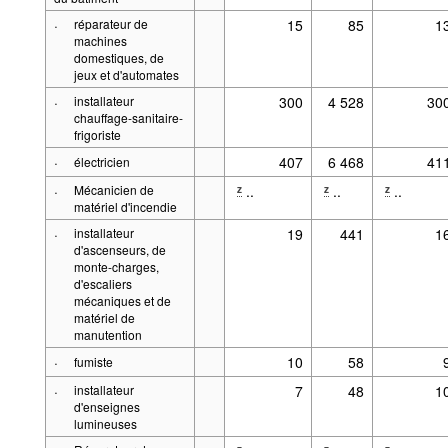
·
réparateur de
15
85
1
machines
domestiques, de
jeux et d'automates
·
installateur
300
4 528
30
chauffage-sanitaire-
frigoriste
·
407
6 468
41
électricien
·
Mécanicien de
..
..
..
z
z
z
matériel d'incendie
·
installateur
19
441
1
d'ascenseurs, de
monte-charges,
d'escaliers
mécaniques et de
matériel de
manutention
·
10
58
fumiste
·
installateur
7
48
1
d'enseignes
lumineuses