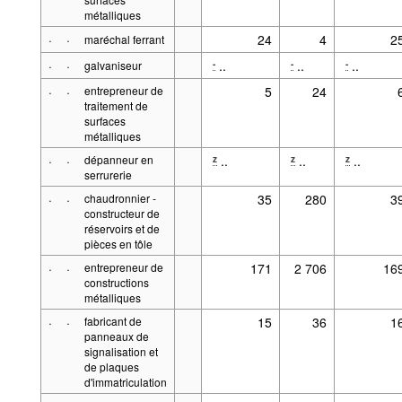
métalliques
·
·
24
4
2
maréchal ferrant
·
·
..
..
..
-
-
-
galvaniseur
·
·
entrepreneur de
5
24
traitement de
surfaces
métalliques
·
·
dépanneur en
..
..
..
z
z
z
serrurerie
·
·
chaudronnier -
35
280
3
constructeur de
réservoirs et de
pièces en tôle
·
·
entrepreneur de
171
2 706
16
constructions
métalliques
·
·
fabricant de
15
36
1
panneaux de
signalisation et
de plaques
d'immatriculation