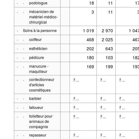
·
·
18
11
1
podologue
·
·
mécanicien de
3
11
matériel-médico-
chirurgical
·
1 019
2 970
1 04
Soins à la personne
·
·
468
2 025
46
coiffeur
·
·
202
643
20
esthéticien
·
·
180
103
18
pédicure
·
·
manucure -
169
199
19
maquilleur
·
·
confectionneur
..
..
..
z
z
z
d'articles
cosmétiques
·
·
..
..
..
z
z
z
barbier
·
·
..
..
..
z
z
z
tatoueur
·
·
toiletteur pour
..
..
..
z
z
z
animaux de
compagnie
·
·
..
..
..
z
z
z
repasseur