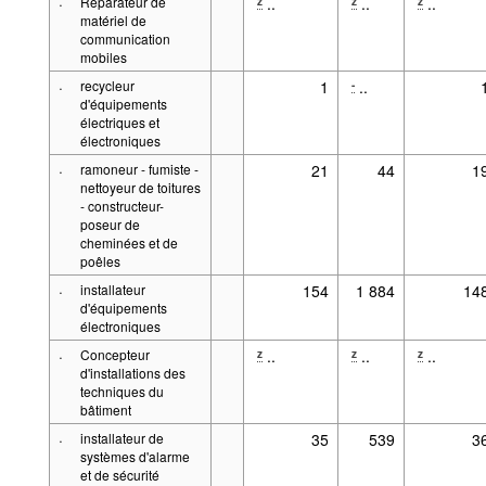
·
Réparateur de
..
..
..
z
z
z
matériel de
communication
mobiles
·
recycleur
1
..
-
d'équipements
électriques et
électroniques
·
ramoneur - fumiste -
21
44
1
nettoyeur de toitures
- constructeur-
poseur de
cheminées et de
poêles
·
installateur
154
1 884
14
d'équipements
électroniques
·
Concepteur
..
..
..
z
z
z
d'installations des
techniques du
bâtiment
·
installateur de
35
539
3
systèmes d'alarme
et de sécurité