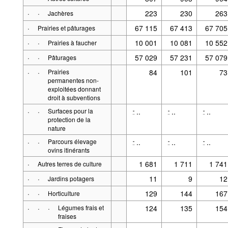
·
·
223
230
263
Jachères
·
67 115
67 413
67 705
Prairies et pâturages
·
·
10 001
10 081
10 552
Prairies à faucher
·
·
57 029
57 231
57 079
Pâturages
·
·
Prairies
84
101
73
permanentes non-
exploitées donnant
droit à subventions
·
·
Surfaces pour la
..
..
..
-
-
-
protection de la
nature
·
·
Parcours élevage
..
..
..
-
-
-
ovins itinérants
·
1 681
1 711
1 741
Autres terres de culture
·
·
11
9
12
Jardins potagers
·
·
129
144
167
Horticulture
·
·
·
Légumes frais et
124
135
154
fraises