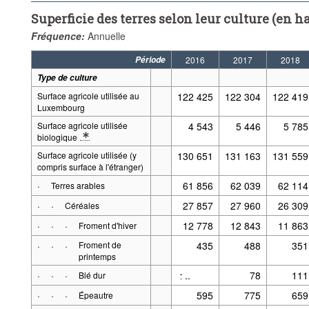
Superficie des terres selon leur culture (en ha
Fréquence:
Annuelle
Période
2016
2017
2018
Type de culture
Surface agricole utilisée au
122 425
122 304
122 419
Luxembourg
Surface agricole utilisée
4 543
5 446
5 785
biologique
* Note Type de culture 2: y compris surfaces en voie de conversion vers l
Surface agricole utilisée (y
130 651
131 163
131 559
compris surface à l'étranger)
·
61 856
62 039
62 114
Terres arables
·
·
27 857
27 960
26 309
Céréales
·
·
·
12 778
12 843
11 863
Froment d'hiver
·
·
·
Froment de
435
488
351
printemps
·
·
·
..
78
111
-
Blé dur
·
·
·
595
775
659
Épeautre