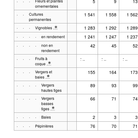
·
·
·
Fleurs et plantes
5
9
13
ornementales
·
·
Cultures
1 541
1 558
1 562
permanentes
·
·
·
1 283
1 292
1 289
Vignobles
* Note Type de culture 2: seulement vignobles pour production
·
·
·
·
1 241
1 247
1 237
en rendement
·
·
·
·
non en
42
45
52
rendement
·
·
·
Fruits à
..
..
..
-
-
-
coque
* Note Type de culture 2: à partir de 2010: inclus dans «verger
·
·
·
Vergers et
155
164
173
baies
* Note Type de culture 2: À partir de 2010: «Fruits à coque» in
·
·
·
·
Vergers
89
93
99
hautes tiges
·
·
·
·
Vergers
66
71
74
basses
tiges
* Note Type de culture 2: y compris baies à partir de 2016
·
·
·
·
2
3
3
Baies
·
·
·
76
70
71
Pépinières