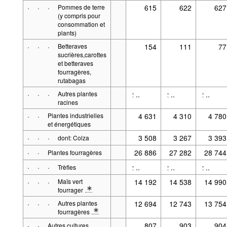
·
·
·
Pommes de terre
615
622
627
(y compris pour
consommation et
plants)
·
·
·
Betteraves
154
111
77
sucrières,carottes
et betteraves
fourragères,
rutabagas
·
·
·
Autres plantes
..
..
..
-
-
-
racines
·
·
Plantes industrielles
4 631
4 310
4 780
et énergétiques
·
·
·
3 508
3 267
3 393
dont: Colza
·
·
26 886
27 282
28 744
Plantes fourragères
·
·
·
..
..
..
-
-
-
Trèfles
·
·
·
Maïs vert
14 192
14 538
14 990
fourrager
* Note Type de culture 2: y compris maïs pour production éne
·
·
·
Autres plantes
12 694
12 743
13 754
fourragères
* Note Type de culture 2: y compris céréales pour production
·
·
807
903
904
Autres cultures