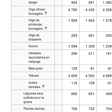
·
·
·
904
951
1 082
Seigle
·
·
·
Orge d'hiver
4 780
4 430
4 226
fourragère
* Note Type de culture 2: y compris orge d'hiver de brasserie
·
·
·
Orge de
1 828
1 904
1 578
printemps
fourragère
* Note Type de culture 2: y compris orge de printemps de bra
·
·
·
Orge de
293
261
200
brasserie
·
·
·
1 094
1 309
1 238
Avoine
·
·
·
Céréales
296
211
181
secondaires en
mélange
·
·
·
125
81
91
Mais-grain
·
·
·
4 609
4 520
4 669
Triticale
·
·
·
Autres
119
108
61
céréales
* Note Type de culture 2: sans mélanges céréales (>60%) / l
·
·
Légumes secs
682
621
409
cultivés pour la
graine
·
·
769
733
704
Plantes racines