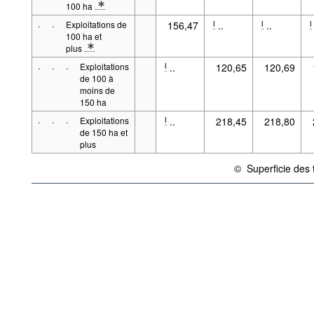
100 ha
* Note Classe de grandeur 2: 1907: Y compris les exploitations d
·
·
Exploitations de
156,47
..
..
l
l
l
100 ha et
plus
* Note Classe de grandeur 2: Y compris les exploitations de 100 
·
·
·
Exploitations
..
120,65
120,69
l
de 100 à
moins de
150 ha
·
·
·
Exploitations
..
218,45
218,80
l
de 150 ha et
plus
©
Superficie des 
{link} Conditions d'uti