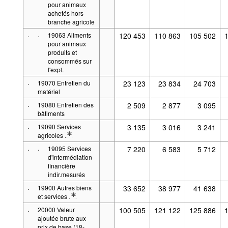
pour animaux
achetés hors
branche agricole
·
·
19063 Aliments
120 453
110 863
105 502
pour animaux
produits et
consommés sur
l'expl.
·
19070 Entretien du
23 123
23 834
24 703
matériel
·
19080 Entretien des
2 509
2 877
3 095
bâtiments
·
19090 Services
3 135
3 016
3 241
agricoles
* Note spécification 2: Définitions : Biens, Services
·
·
19095 Services
7 220
6 583
5 712
d'intermédiation
financière
indir.mesurés
·
19900 Autres biens
33 652
38 977
41 638
et services
* Note spécification 2: Définitions : Biens, Services
·
20000 Valeur
100 505
121 122
125 886
ajoutée brute aux
prix de base (18-