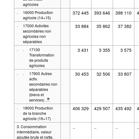
agricoles
·
16000 Production
372 445
393 646
398 110
agricole (14+15)
·
17000 Activités
33 884
35 862
37 382
secondaires non
agricoles non
séparables
·
·
17100
3 431
3 355
3 575
Transformation
de produits
agricoles
·
·
17900 Autres
30 453
32 506
33 807
activ.
secondaires non
séparables
(biens et
services)
* Note spécification 2: Définitions : Biens, Services
·
18000 Production
406 329
429 507
435 492
de la branche
agricole (16+17)
3. Consommation
..
..
..
.
intermédiaire, valeur
ajoutée brute et nette,