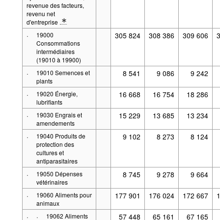
revenue des facteurs,
revenu net
d'entreprise
* Note spécification 2: .Définitions : Prix courants
·
19000
305 824
308 386
309 606
Consommations
intermédiaires
(19010 à 19900)
·
19010 Semences et
8 541
9 086
9 242
plants
·
19020 Énergie,
16 668
16 754
18 286
lubrifiants
·
19030 Engrais et
15 229
13 685
13 234
amendements
·
19040 Produits de
9 102
8 273
8 124
protection des
cultures et
antiparasitaires
·
19050 Dépenses
8 745
9 278
9 664
vétérinaires
·
19060 Aliments pour
177 901
176 024
172 667
animaux
·
·
19062 Aliments
57 448
65 161
67 165