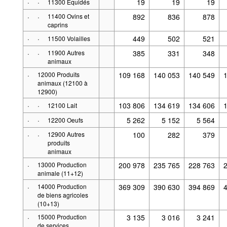
·
·
19
19
19
11300 Équidés
·
·
11400 Ovins et
892
836
878
caprins
·
·
449
502
521
11500 Volailles
·
·
11900 Autres
385
331
348
animaux
·
12000 Produits
109 168
140 053
140 549
animaux (12100 à
12900)
·
·
103 806
134 619
134 606
12100 Lait
·
·
5 262
5 152
5 564
12200 Oeufs
·
·
12900 Autres
100
282
379
produits
animaux
·
13000 Production
200 978
235 765
228 763
animale (11+12)
·
14000 Production
369 309
390 630
394 869
de biens agricoles
(10+13)
·
15000 Production
3 135
3 016
3 241
de services