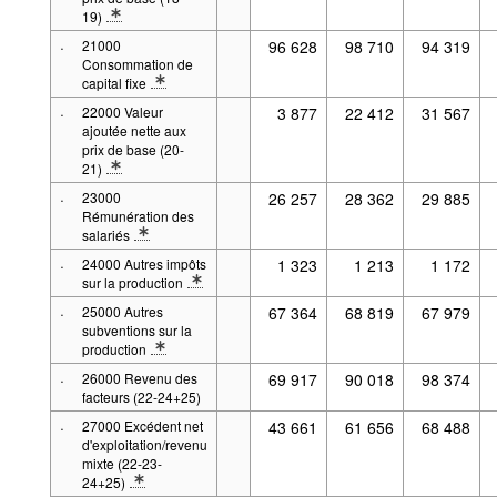
19)
* Note spécification 2: Définitions : Prix de base, Valeur ajoutée (B.1)
·
21000
96 628
98 710
94 319
Consommation de
capital fixe
* Note spécification 2: Définitions : Consommation de capital fixe (K.1
·
22000 Valeur
3 877
22 412
31 567
ajoutée nette aux
prix de base (20-
21)
* Note spécification 2: Définitions : Prix de base, Valeur ajoutée (B.1)
·
23000
26 257
28 362
29 885
Rémunération des
salariés
* Note spécification 2: Définitions : Rémunération des salariés (D.1), 
·
24000 Autres impôts
1 323
1 213
1 172
sur la production
* Note spécification 2: Définitions : Autres impôts sur la production (D
·
25000 Autres
67 364
68 819
67 979
subventions sur la
production
* Note spécification 2: Définitions : Autres subventions sur la product
·
26000 Revenu des
69 917
90 018
98 374
facteurs (22-24+25)
·
27000 Excédent net
43 661
61 656
68 488
d'exploitation/revenu
mixte (22-23-
24+25)
* Note spécification 2: Définitions : Revenu mixte (B.3)