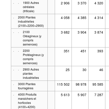
·
·
1900 Autres
2 906
3 370
4 320
céréales
(triticale)
·
2000 Plantes
4 058
4 385
4 314
industrielles
(2100+2200+2900)
·
·
2100
3 682
3 904
3 874
Oléagineux (y
compris
semences)
·
·
2200
351
451
393
Protéagineux (y
compris
semences)
·
·
2900 Autres
25
30
46
plantes
industrielles
·
3000 Plantes
115 502
98 978
95 585
fourragères
·
4000 Produits
5 613
5 907
7 287
maraîchers et
horticoles
(4100+4200)