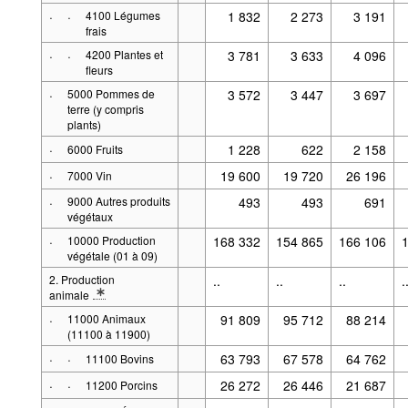
·
·
4100 Légumes
1 832
2 273
3 191
frais
·
·
4200 Plantes et
3 781
3 633
4 096
fleurs
·
5000 Pommes de
3 572
3 447
3 697
terre (y compris
plants)
·
1 228
622
2 158
6000 Fruits
·
19 600
19 720
26 196
7000 Vin
·
9000 Autres produits
493
493
691
végétaux
·
10000 Production
168 332
154 865
166 106
végétale (01 à 09)
2. Production
..
..
..
.
animale
* Note spécification 2: .Définitions : Prix courants
·
11000 Animaux
91 809
95 712
88 214
(11100 à 11900)
·
·
63 793
67 578
64 762
11100 Bovins
·
·
26 272
26 446
21 687
11200 Porcins