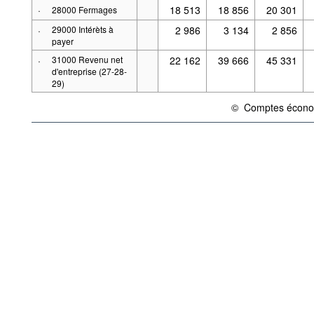
·
18 513
18 856
20 301
28000 Fermages
·
29000 Intérèts à
2 986
3 134
2 856
payer
·
31000 Revenu net
22 162
39 666
45 331
d'entreprise (27-28-
29)
©
Comptes économ
{link} Conditions d'util