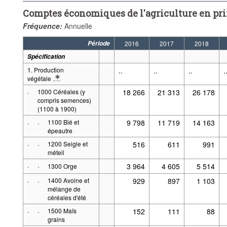
Comptes économiques de l'agriculture en pri
Fréquence:
Annuelle
Période
2016
2017
2018
Spécification
1. Production
..
..
..
.
végétale
* Note spécification 2: .Définitions : Prix courants
·
1000 Céréales (y
18 266
21 313
26 178
compris semences)
(1100 à 1900)
·
·
1100 Blé et
9 798
11 719
14 163
épeautre
·
·
1200 Seigle et
516
611
991
méteil
·
·
3 964
4 605
5 514
1300 Orge
·
·
1400 Avoine et
929
897
1 103
mélange de
céréales d'été
·
·
1500 Maïs
152
111
88
grains