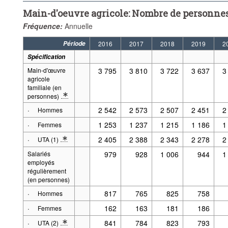
Main-d'oeuvre agricole: Nombre de personnes
Fréquence:
Annuelle
Période
2016
2017
2018
2019
2
Spécification
Main-d'œuvre
3 795
3 810
3 722
3 637
3
agricole
familiale (en
personnes)
* Note spécification 2: Situation au 1er avril. Avant 2012: situation au 15 
·
2 542
2 573
2 507
2 451
2
Hommes
·
1 253
1 237
1 215
1 186
1
Femmes
·
2 405
2 388
2 343
2 278
2
UTA (1)
* Note spécification 2: Définitions : UTA
Salariés
979
928
1 006
944
1
employés
régulièrement
(en personnes)
·
817
765
825
758
Hommes
·
162
163
181
186
Femmes
·
841
784
823
793
UTA (2)