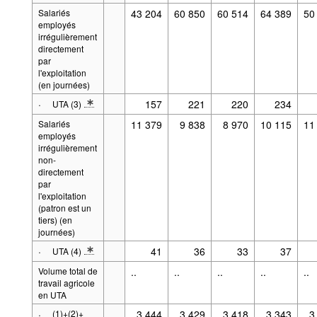
* Note spécification 2: Définitions : UTA
Salariés
43 204
60 850
60 514
64 389
50
employés
irrégulièrement
directement
par
l'exploitation
(en journées)
·
157
221
220
234
UTA (3)
* Note spécification 2: Définitions : UTA
Salariés
11 379
9 838
8 970
10 115
11
employés
irrégulièrement
non-
directement
par
l'exploitation
(patron est un
tiers) (en
journées)
·
41
36
33
37
UTA (4)
* Note spécification 2: Définitions : UTA
Volume total de
..
..
..
..
..
travail agricole
en UTA
·
(1)+(2)+
3 444
3 429
3 418
3 343
3