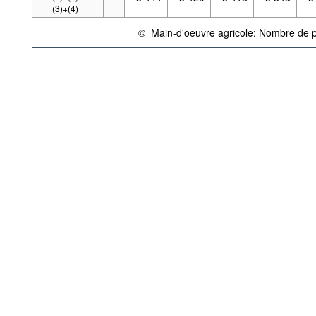
(3)+(4)
©
Main-d'oeuvre agricole: Nombre de 
{link} Conditions d'utilisation