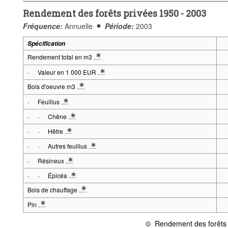
Rendement des forêts privées 1950 - 2003
Fréquence:
Annuelle
Période:
2003
Spécification
Rendement total en m3
* Note specification 1: Source: Statistiques forestières, Enquête annuell
·
Valeur en 1 000 EUR
* Note specification 1: Source: Statistiques forestières, Enquête annu
Bois d'oeuvre m3
* Note specification 1: Source: Statistiques forestières, Enquête annuell
·
Feuillus
* Note specification 1: Source: Statistiques forestières, Enquête annu
·
·
Chêne
* Note specification 1: Source: Statistiques forestières, Enquête 
·
·
Hêtre
* Note specification 1: Source: Statistiques forestières, Enquête 
·
·
Autres feuillus
* Note specification 1: Source: Statistiques forestières, Enquête 
·
Résineux
* Note specification 1: Source: Statistiques forestières, Enquête ann
·
·
Épicéa
* Note specification 1: Source: Statistiques forestières, Enquête 
Bois de chauffage
* Note specification 1: Source: Statistiques forestières, Enquête annuell
Pin
* Note specification 1: Source: Statistiques forestières, Enquête annuell
©
Rendement des forêts 