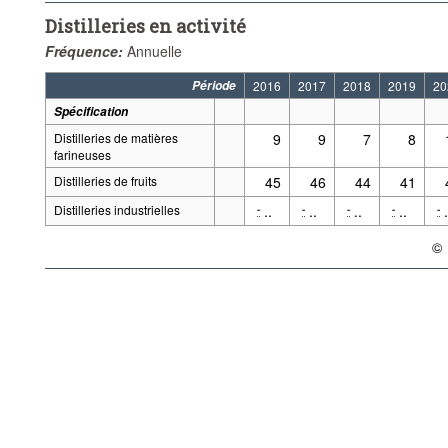
Distilleries en activité
Fréquence:
Annuelle
Période
2016
2017
2018
2019
20
Spécification
Distilleries de matières
9
9
7
8
farineuses
Distilleries de fruits
45
46
44
41
Distilleries industrielles
..
..
..
..
.
-
-
-
-
-
©
{li