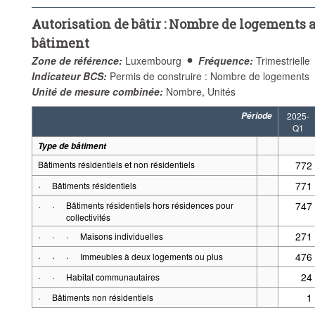
Autorisation de bâtir : Nombre de logements a
bâtiment
Zone de référence:
Luxembourg
Fréquence:
Trimestrielle
Indicateur BCS:
Permis de construire : Nombre de logements
Unité de mesure combinée:
Nombre, Unités
Période
2025-
Q1
Type de bâtiment
Bâtiments résidentiels et non résidentiels
772
·
771
Bâtiments résidentiels
·
·
Bâtiments résidentiels hors résidences pour
747
collectivités
·
·
·
271
Maisons individuelles
·
·
·
476
Immeubles à deux logements ou plus
·
·
24
Habitat communautaires
·
1
Bâtiments non résidentiels