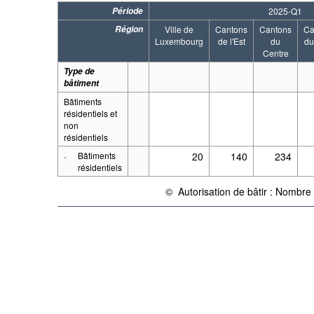
Période
2025-Q1
Région
Ville de
Cantons
Cantons
Ca
Luxembourg
de l'Est
du
du
Centre
Type de
bâtiment
Bâtiments
résidentiels et
non
résidentiels
·
Bâtiments
20
140
234
résidentiels
©
Autorisation de bâtir : Nombre
{link} Conditions d'utilisation