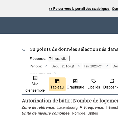
<< Retour vers le portail des statistiques
|
Con
30 points de données sélectionnés dans
Fréquence:
Trimestrielle
Période:
Début: 2016-Q1
Fin: 2026-Q1
Der
Supprimer tout
Vue
Tableau
Graphique
Libellés
Disposit
d'ensemble
Autorisation de bâtir : Nombre de logemen
Zone de référence:
Luxembourg
Fréquence:
Trimest
Unité de mesure combinée:
Nombre, Unités