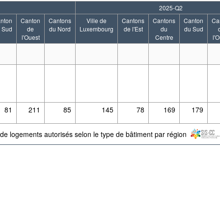
2025-Q2
nton
Canton
Cantons
Ville de
Cantons
Cantons
Canton
Ca
 Sud
de
du Nord
Luxembourg
de l'Est
du
du Sud
l'Ouest
Centre
l'
81
211
85
145
78
169
179
 de logements autorisés selon le type de bâtiment par région