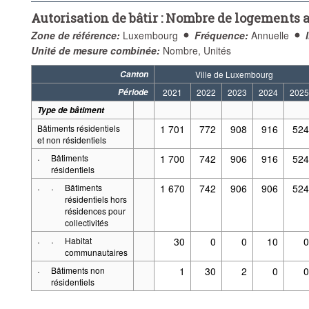
Autorisation de bâtir : Nombre de logements a
Zone de référence:
Luxembourg
Fréquence:
Annuelle
Unité de mesure combinée:
Nombre, Unités
Canton
Ville de Luxembourg
Période
2021
2022
2023
2024
2025
Type de bâtiment
Bâtiments résidentiels
1 701
772
908
916
524
et non résidentiels
·
Bâtiments
1 700
742
906
916
524
résidentiels
·
·
Bâtiments
1 670
742
906
906
524
résidentiels hors
résidences pour
collectivités
·
·
Habitat
30
0
0
10
0
communautaires
·
Bâtiments non
1
30
2
0
0
résidentiels