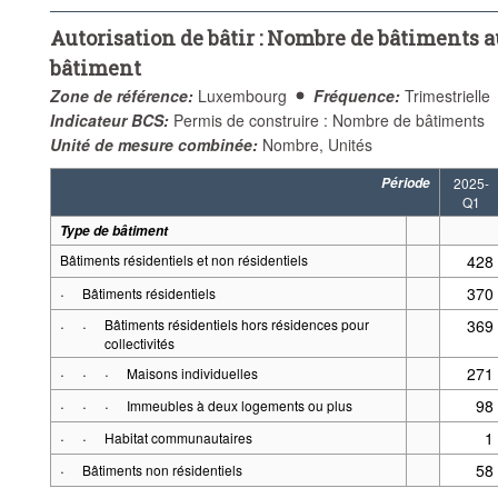
Autorisation de bâtir : Nombre de bâtiments a
bâtiment
Zone de référence:
Luxembourg
Fréquence:
Trimestrielle
Indicateur BCS:
Permis de construire : Nombre de bâtiments
Unité de mesure combinée:
Nombre, Unités
Période
2025-
Q1
Type de bâtiment
Bâtiments résidentiels et non résidentiels
428
·
370
Bâtiments résidentiels
·
·
Bâtiments résidentiels hors résidences pour
369
collectivités
·
·
·
271
Maisons individuelles
·
·
·
98
Immeubles à deux logements ou plus
·
·
1
Habitat communautaires
·
58
Bâtiments non résidentiels