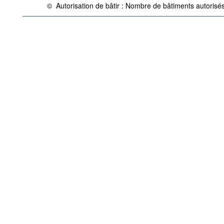
©
Autorisation de bâtir : Nombre de bâtiments autorisé
{link} Conditions d'utilisation