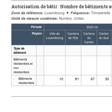
Autorisation de bâtir : Nombre de bâtiments a
Zone de référence:
Luxembourg
Fréquence:
Trimestrielle
Unité de mesure combinée:
Nombre, Unités
Période
2025-Q1
Région
Ville de
Cantons
Cantons
Canton
Luxembourg
de l'Est
du
du Sud
Centre
Type de
bâtiment
Bâtiments
résidentiels et
non
résidentiels
·
Bâtiments
10
81
67
30
résidentiels