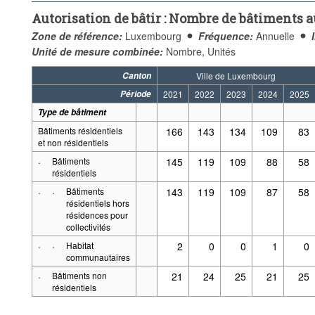
Autorisation de bâtir : Nombre de bâtiments a
Zone de référence:
Luxembourg
Fréquence:
Annuelle
Unité de mesure combinée:
Nombre, Unités
Canton
Ville de Luxembourg
Période
2021
2022
2023
2024
2025
Type de bâtiment
Bâtiments résidentiels
166
143
134
109
83
et non résidentiels
·
Bâtiments
145
119
109
88
58
résidentiels
·
·
Bâtiments
143
119
109
87
58
résidentiels hors
résidences pour
collectivités
·
·
Habitat
2
0
0
1
0
communautaires
·
Bâtiments non
21
24
25
21
25
résidentiels