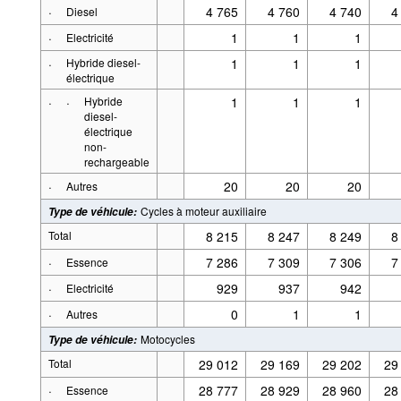
·
4 765
4 760
4 740
4
Diesel
·
1
1
1
Electricité
·
Hybride diesel-
1
1
1
électrique
·
·
Hybride
1
1
1
diesel-
électrique
non-
rechargeable
·
20
20
20
Autres
Cycles à moteur auxiliaire
Type de véhicule
:
Total
8 215
8 247
8 249
8
·
7 286
7 309
7 306
7
Essence
·
929
937
942
Electricité
·
0
1
1
Autres
Motocycles
Type de véhicule
:
Total
29 012
29 169
29 202
29
·
28 777
28 929
28 960
28
Essence