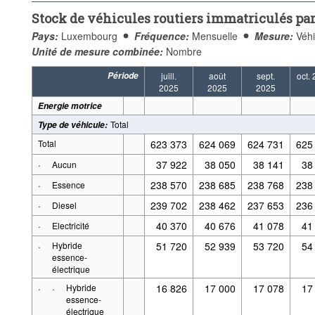
Stock de véhicules routiers immatriculés par
Pays:
Luxembourg
Fréquence:
Mensuelle
Mesure:
Véhi
Unité de mesure combinée:
Nombre
Période
juill.
août
sept.
oct.
2025
2025
2025
Energie motrice
Total
Type de véhicule
:
Total
623 373
624 069
624 731
625
·
37 922
38 050
38 141
38
Aucun
·
238 570
238 685
238 768
238
Essence
·
239 702
238 462
237 653
236
Diesel
·
40 370
40 676
41 078
41
Electricité
·
Hybride
51 720
52 939
53 720
54
essence-
électrique
·
·
Hybride
16 826
17 000
17 078
17
essence-
électrique