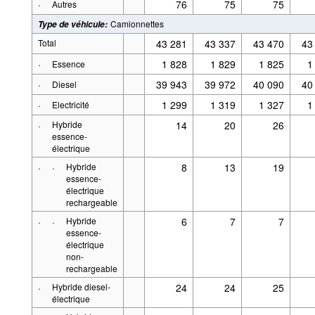
·
76
75
75
Autres
Camionnettes
Type de véhicule
:
Total
43 281
43 337
43 470
43
·
1 828
1 829
1 825
1
Essence
·
39 943
39 972
40 090
40
Diesel
·
1 299
1 319
1 327
1
Electricité
·
Hybride
14
20
26
essence-
électrique
·
·
Hybride
8
13
19
essence-
électrique
rechargeable
·
·
Hybride
6
7
7
essence-
électrique
non-
rechargeable
·
Hybride diesel-
24
24
25
électrique