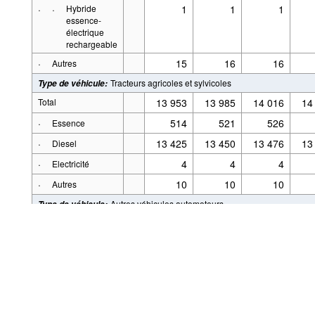
·
·
Hybride
1
1
1
essence-
électrique
rechargeable
·
15
16
16
Autres
Tracteurs agricoles et sylvicoles
Type de véhicule
:
Total
13 953
13 985
14 016
14
·
514
521
526
Essence
·
13 425
13 450
13 476
13
Diesel
·
4
4
4
Electricité
Alimenté par la
.Stat Suite
·
10
10
10
Autres
Aspects légaux
Autres véhicules automoteurs
Type de véhicule
:
Total
9 317
9 353
9 381
9
·
228
229
232
Essence
·
8 804
8 837
8 861
8
Diesel
·
187
189
189
Electricité
·
Hybride diesel-
2
2
2