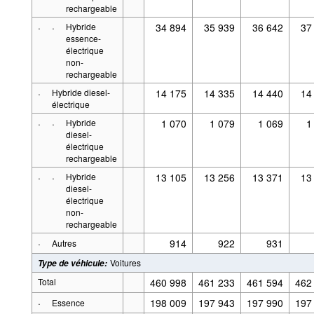
rechargeable
·
·
Hybride
34 894
35 939
36 642
37
essence-
électrique
non-
rechargeable
·
Hybride diesel-
14 175
14 335
14 440
14
électrique
·
·
Hybride
1 070
1 079
1 069
1
diesel-
électrique
rechargeable
·
·
Hybride
13 105
13 256
13 371
13
diesel-
électrique
non-
rechargeable
·
914
922
931
Autres
Voitures
Type de véhicule
:
Total
460 998
461 233
461 594
462
·
198 009
197 943
197 990
197
Essence