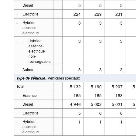
·
5
5
5
Diesel
·
224
229
231
Electricité
·
Hybride
3
3
3
essence-
électrique
·
·
Hybride
3
3
3
essence-
électrique
non-
rechargeable
·
3
3
3
Autres
Véhicules spéciaux
Type de véhicule
:
Total
5 132
5 190
5 207
5
·
165
165
163
Essence
·
4 946
5 002
5 021
5
Diesel
·
5
6
6
Electricité
·
Hybride
1
1
1
essence-
électrique