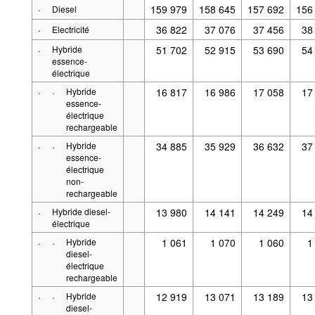
·
159 979
158 645
157 692
156
Diesel
·
36 822
37 076
37 456
38
Electricité
·
Hybride
51 702
52 915
53 690
54
essence-
électrique
·
·
Hybride
16 817
16 986
17 058
17
essence-
électrique
rechargeable
·
·
Hybride
34 885
35 929
36 632
37
essence-
électrique
non-
rechargeable
·
Hybride diesel-
13 980
14 141
14 249
14
électrique
·
·
Hybride
1 061
1 070
1 060
1
diesel-
électrique
rechargeable
·
·
Hybride
12 919
13 071
13 189
13
diesel-