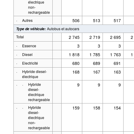
électrique
non-
rechargeable
·
506
513
517
Autres
Autobus et autocars
Type de véhicule
:
Total
2 745
2 719
2 695
2
·
3
3
3
Essence
·
1 818
1 785
1 763
1
Diesel
·
680
689
691
Electricité
·
Hybride diesel-
168
167
163
électrique
·
·
Hybride
9
9
9
diesel-
électrique
rechargeable
·
·
Hybride
159
158
154
diesel-
électrique
non-
rechargeable