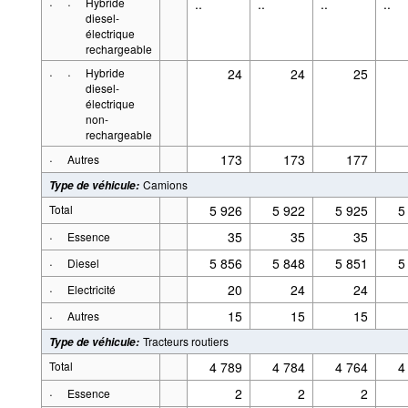
·
·
Hybride
..
..
..
..
diesel-
électrique
rechargeable
·
·
Hybride
24
24
25
diesel-
électrique
non-
rechargeable
·
173
173
177
Autres
Camions
Type de véhicule
:
Total
5 926
5 922
5 925
5
·
35
35
35
Essence
·
5 856
5 848
5 851
5
Diesel
·
20
24
24
Electricité
·
15
15
15
Autres
Tracteurs routiers
Type de véhicule
:
Total
4 789
4 784
4 764
4
·
2
2
2
Essence