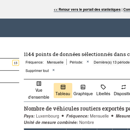
<< Retour vers le portail des statistiques
|
Con
1144 points de données sélectionnés dans 
Fréquence:
Mensuelle
Période:
Dernière(s) 13 période
13
Supprimer tout
Vue
Tableau
Graphique
Libellés
Disposit
d'ensemble
Nombre de véhicules routiers exportés p
Pays:
Luxembourg
Fréquence:
Mensuelle
Mesure
Unité de mesure combinée:
Nombre