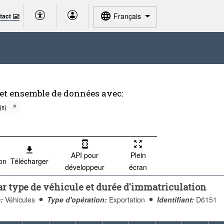
Français
tact 🖃
cet ensemble de données avec:
(s)
API pour
Plein
ion
Télécharger
développeur
écran
ar type de véhicule et durée d'immatriculation
:
Véhicules
Type d'opération:
Exportation
Identifiant:
D6151