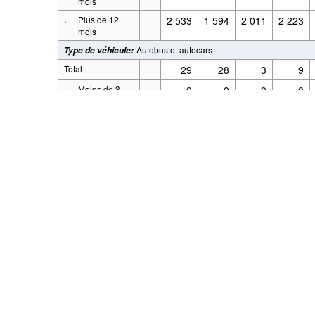
mois
·
Plus de 12
2 533
1 594
2 011
2 223
mois
Autobus et autocars
Type de véhicule
:
Le code source de l'application est open-
Total
29
28
3
9
·
Moins de 3
0
0
0
0
mois
·
0
2
0
0
De 3 à 5 mois
·
De 6 à 12
0
0
0
0
mois
·
Plus de 12
29
26
3
9
mois
Camionnettes
Type de véhicule
:
Total
277
162
302
288
·
Moins de 3
22
10
34
8
mois
·
4
0
2
4
De 3 à 5 mois
·
De 6 à 12
4
6
11
8
mois