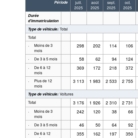
Période
juill.
août
sept.
oct.
2025
2025
2025
2025
Durée
d'immatriculation
Total
Type de véhicule
:
Total
·
Moins de 3
298
202
114
106
mois
·
58
62
94
124
De 3 à 5 mois
·
De 6 à 12
369
172
218
372
mois
·
Plus de 12
3 113
1 983
2 533
2 755
mois
Voitures
Type de véhicule
:
Total
3 176
1 926
2 310
2 731
·
Moins de 3
242
120
38
66
mois
·
46
50
64
92
De 3 à 5 mois
·
De 6 à 12
355
162
197
350