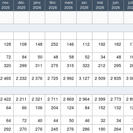
nov.
déc.
janv.
févr.
mars
avr.
mai
juin
juil
2025
2025
2026
2026
2026
2026
2026
2026
20
128
108
148
252
146
112
192
182
1
72
94
50
48
58
52
34
48
1
320
299
311
275
315
322
212
295
2
2 465
2 232
2 376
2 725
2 992
3 127
2 509
2 835
3 0
2 422
2 211
2 321
2 711
2 869
2 964
2 399
2 773
2 8
64
66
106
204
124
84
152
132
1
64
72
40
44
50
46
32
34
292
270
276
245
276
286
190
264
1