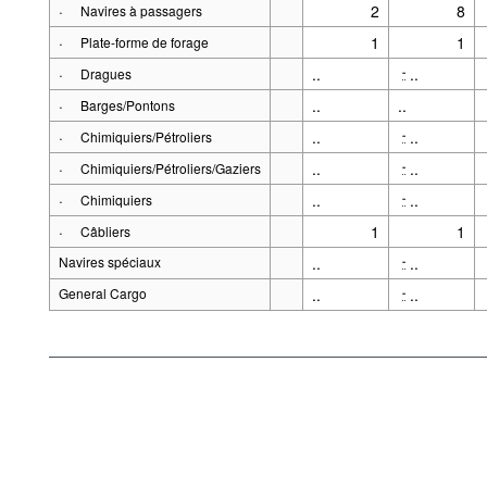
·
2
8
Navires à passagers
·
1
1
Plate-forme de forage
·
..
..
-
Dragues
·
..
..
Barges/Pontons
·
..
..
-
Chimiquiers/Pétroliers
·
..
..
-
Chimiquiers/Pétroliers/Gaziers
·
..
..
-
Chimiquiers
·
1
1
Câbliers
Navires spéciaux
..
..
-
General Cargo
..
..
-