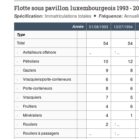
Flotte sous pavillon luxembourgeois 1993 - 20
Spécification:
Immatriculations totales
Fréquence:
Annuell
Année
01/08/1993
13/07/1994
Type
Total
54
54
·
..
..
-
Avitailleurs offshore
·
10
12
Pétroliers
·
9
8
Gaziers
·
6
6
Vracquiers/porte-conteneurs
·
8
6
Porte-conteneurs
·
7
5
Vracquiers
·
4
6
Fruitiers
·
4
1
Minéraliers
·
2
..
-
Rouliers
·
..
..
-
Rouliers à passagers