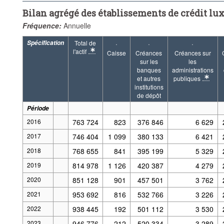
Bilan agrégé des établissements de crédit l
Fréquence:
Annuelle
Spécification
Total de
·
·
·
l'actif
Caisse
Créances
Créances sur
* Note specification 2: Situation en fin de période.
sur les
les
banques
administrations
et autres
publiques
* Note specification
institutions
de dépôt
Période
2016
763 724
823
376 846
6 629
2017
746 404
1 099
380 133
6 421
2018
768 655
841
395 199
5 329
2019
814 978
1 126
420 387
4 279
2020
851 128
901
457 501
3 762
2021
953 692
816
532 766
3 226
2022
938 445
192
501 112
3 530
2023
946 776
212
520 334
3 289