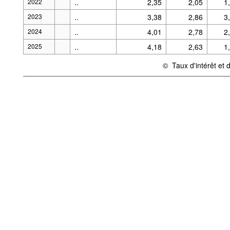
2022
..
2,35
2,05
1
2023
..
3,38
2,86
3
2024
..
4,01
2,78
2
2025
..
4,18
2,63
1
©
Taux d'intérêt et 
{link} Conditions d'utilis