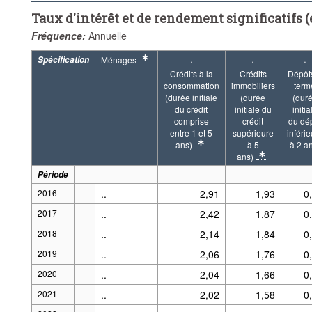
Taux d'intérêt et de rendement significatifs (
Fréquence:
Annuelle
Spécification
Ménages
·
·
·
* Note specification 2: Taux d'intérêt moyen pondéré sur
Crédits à la
Crédits
Dépôt
consommation
immobiliers
term
(durée initiale
(durée
(dur
du crédit
initiale du
initia
comprise
crédit
du dé
entre 1 et 5
supérieure
inféri
ans)
à 5
à 2 a
* Note specification 2: Définitions : Créd
ans)
* Note specification 2:
Période
2016
..
2,91
1,93
0
2017
..
2,42
1,87
0
2018
..
2,14
1,84
0
2019
..
2,06
1,76
0
2020
..
2,04
1,66
0
2021
..
2,02
1,58
0