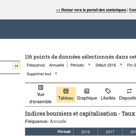
<< Retour vers le portail des statistiques
|
Con
116 points de données sélectionnés dans ce
Fréquence:
Annuelle
Période:
Début: 2016
Fin: 
10
Supprimer tout
Vue
Tableau
Graphique
Libellés
Disposit
d'ensemble
Indices boursiers et capitalisation - T
Fréquence:
Annuelle
Période
2016
2017
20