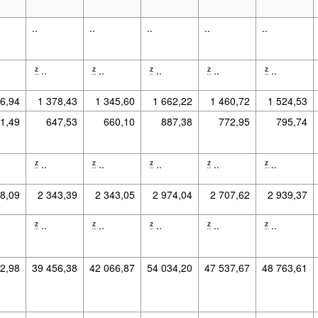
..
..
..
..
..
..
..
..
..
..
z
z
z
z
z
16,94
1 378,43
1 345,60
1 662,22
1 460,72
1 524,53
1,49
647,53
660,10
887,38
772,95
795,74
..
..
..
..
..
z
z
z
z
z
68,09
2 343,39
2 343,05
2 974,04
2 707,62
2 939,37
..
..
..
..
..
z
z
z
z
z
2,98
39 456,38
42 066,87
54 034,20
47 537,67
48 763,61