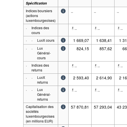
Spécification
Indices boursiers
..
..
..
(actions
luxembourgeoises)
·
Indices des
..
..
..
z
z
z
cours
·
·
1 669,07
1 638,41
1 3
LuxX cours
·
·
Lux
824,15
857,62
66
Général-
cours
·
Indices des
..
..
..
z
z
z
returns
·
·
LuxX
2 593,40
2 614,90
2 1
returns
·
·
Lux
..
..
..
z
z
z
Général-
returns
Capitalisation des
57 870,81
57 293,04
43 23
sociétés
luxembourgeoises
(en millions EUR)