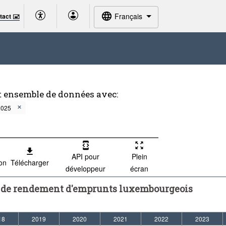
Français
tact 🖃
t ensemble de données avec:
2025
API pour
Plein
ion
Télécharger
développeur
écran
aux de rendement d'emprunts luxembourgeois
18
2019
2020
2021
2022
2023