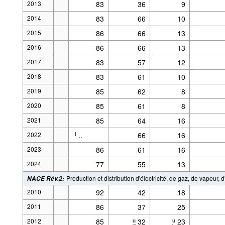
2013
83
36
9
2014
83
66
10
2015
86
66
13
2016
86
66
13
2017
83
57
12
2018
83
61
10
2019
85
62
8
2020
85
61
8
2021
85
64
16
2022
..
66
16
l
2023
86
61
16
2024
77
55
13
Production et distribution d'électricité, de gaz, de vapeur,
NACE Rév.2
:
2010
92
42
18
2011
86
37
25
2012
85
32
23
u
u