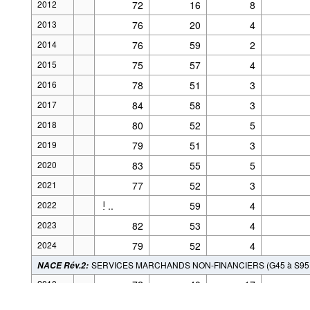
2012
72
16
8
2013
76
20
4
2014
76
59
2
2015
75
57
4
2016
78
51
3
2017
84
58
3
2018
80
52
5
2019
79
51
3
2020
83
55
5
2021
77
52
3
2022
..
59
4
l
2023
82
53
4
Alimenté par la
.Stat Suite
Le 
2024
79
52
4
Aspects légaux
SERVICES MARCHANDS NON-FINANCIERS (G45 à S95, 
NACE Rév.2
:
2010
72
40
17
2011
77
38
20