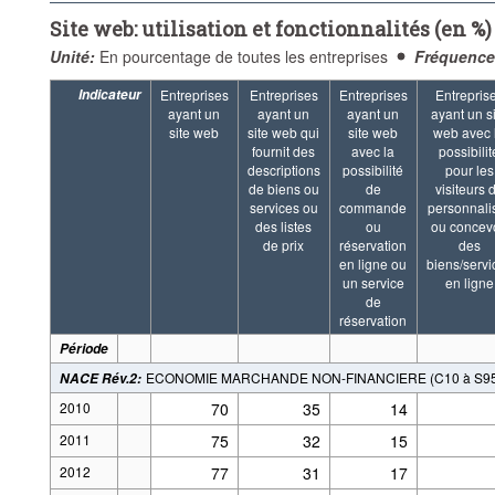
Site web: utilisation et fonctionnalités (en %)
Unité:
En pourcentage de toutes les entreprises
Fréquence
Indicateur
Entreprises
Entreprises
Entreprises
Entrepris
ayant un
ayant un
ayant un
ayant un s
site web
site web qui
site web
web avec 
fournit des
avec la
possibilit
descriptions
possibilité
pour les
de biens ou
de
visiteurs 
services ou
commande
personnali
des listes
ou
ou concev
de prix
réservation
des
en ligne ou
biens/servi
un service
en ligne
de
réservation
Période
ECONOMIE MARCHANDE NON-FINANCIERE (C10 à S95, 
NACE Rév.2
:
2010
70
35
14
2011
75
32
15
2012
77
31
17