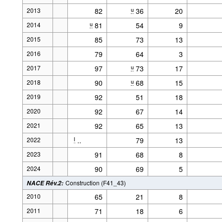
2013
82
36
20
u
2014
81
54
9
u
2015
85
73
13
2016
79
64
3
2017
97
73
17
u
2018
90
68
15
u
2019
92
51
18
2020
92
67
14
2021
92
65
13
2022
..
79
13
l
2023
91
68
8
2024
90
69
5
Construction (F41_43)
NACE Rév.2
:
2010
65
21
8
2011
71
18
6