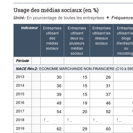
Usage des médias sociaux (en %)
Unité:
En pourcentage de toutes les entreprises
Fréquence
Indicateur
Entreprises
Entreprises
Entreprises
Entrepris
utilisant
utilisant
utilisant les
utilisant l
des
deux ou
réseaux
blogs
médias
plusieurs
sociaux
d'entrepri
sociaux
médias
ou
sociaux
microblo
Période
ECONOMIE MARCHANDE NON-FINANCIERE (C10 à S95, 
NACE Rév.2
:
2013
30
15
26
2014
36
15
31
2015
39
15
37
2016
49
19
46
2017
54
20
52
2018
..
..
..
..
l
l
l
l
2019
62
29
60