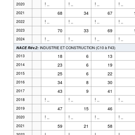
2020
..
..
..
..
l
l
l
l
2021
68
34
67
2022
..
..
..
..
l
l
l
l
2023
70
33
69
2024
..
..
..
..
l
l
l
l
INDUSTRIE ET CONSTRUCTION (C10 à F43)
NACE Rév.2
:
2013
18
6
13
2014
23
6
19
2015
25
6
22
2016
34
8
30
2017
43
9
41
2018
..
..
..
..
l
l
l
l
2019
47
15
46
2020
..
..
..
..
l
l
l
l
2021
59
21
58
2022
..
..
..
..
l
l
l
l