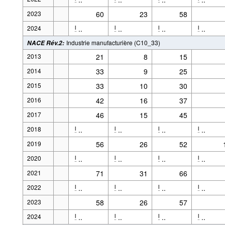
2023
60
23
58
2024
..
..
..
..
l
l
l
l
Industrie manufacturière (C10_33)
NACE Rév.2
:
2013
21
8
15
2014
33
9
25
2015
33
10
30
2016
42
16
37
2017
46
15
45
2018
..
..
..
..
l
l
l
l
2019
56
26
52
2020
..
..
..
..
l
l
l
l
2021
71
31
66
2022
..
..
..
..
l
l
l
l
2023
58
26
57
2024
..
..
..
..
l
l
l
l