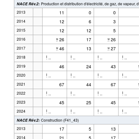
Production et distribution d'électricité, de gaz, de vapeur,
NACE Rév.2
:
2013
11
0
0
2014
12
6
3
2015
12
12
5
2016
26
17
26
u
u
2017
46
13
27
u
u
2018
..
..
..
..
l
l
l
l
2019
46
24
43
2020
..
..
..
..
l
l
l
l
2021
67
44
67
2022
..
..
..
..
l
l
l
l
2023
45
25
45
2024
..
..
..
..
l
l
l
l
Construction (F41_43)
NACE Rév.2
:
2013
17
5
13
Alimenté par la
.Stat Suite
Le code source de l'ap
2014
21
5
17