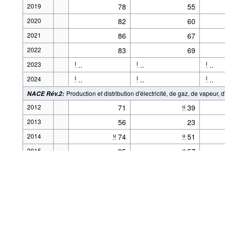
2019
78
55
2020
82
60
2021
86
67
2022
83
69
2023
..
..
..
l
l
l
2024
..
..
..
l
l
l
Production et distribution d'électricité, de gaz, de vapeur,
NACE Rév.2
:
2012
71
39
u
Alimenté par la
.Stat Suite
Le code source de l'appli
2013
56
23
Aspects légaux
2014
74
51
u
u
Pour plus de 
2015
95
57
u
2016
91
53
u
2017
95
75
u
2018
96
93
2019
86
76
2020
87
72