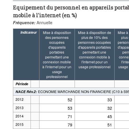
Equipement du personnel en appareils porta
mobile à l'internet (en %)
Fréquence:
Annuelle
Indicateur
Mise à disposition
Mise à disposition de
Mise à 
des personnes
plus de 10% des
plus
occupées
personnes occupées
person
d'appareils
d'appareils portables
d'appar
portables
permettant une
per
permettant une
connexion mobile à
conne
connexion mobile
l'internet pour un
l'int
à l'internet pour un
usage professionnel
usage 
usage
professionnel
Période
ECONOMIE MARCHANDE NON-FINANCIERE (C10 à S95, 
NACE Rév.2
:
2012
52
33
2013
53
32
2014
71
45
2015
79
51