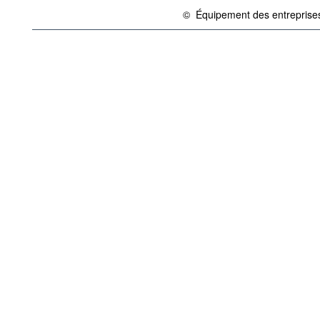
©
Équipement des entreprise
{link} Conditions d'utilisation