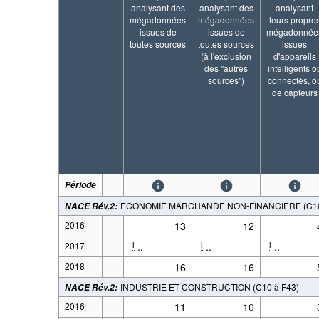
analysant des
analysant des
analysant
mégadonnées
mégadonnées
leurs propre
issues de
issues de
mégadonnée
toutes sources
toutes sources
issues
(à l'exclusion
d'appareils
des "autres
intelligents o
sources")
connectés, o
de capteurs
Période
ECONOMIE MARCHANDE NON-FINANCIERE (C10 à
NACE Rév.2
:
2016
13
12
2017
..
..
..
l
l
l
2018
16
16
INDUSTRIE ET CONSTRUCTION (C10 à F43)
NACE Rév.2
:
2016
11
10