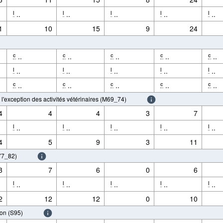
..
..
..
..
..
l
l
l
l
l
1
10
15
9
24
..
..
..
..
..
c
c
c
c
c
..
..
..
..
..
l
l
l
l
l
..
..
..
..
..
c
c
c
c
c
à l'exception des activités vétérinaires (M69_74)
4
4
4
3
7
..
..
..
..
..
l
l
l
l
l
4
5
9
3
11
N77_82)
3
7
6
0
6
..
..
..
..
..
l
l
l
l
l
2
12
12
0
10
ion (S95)