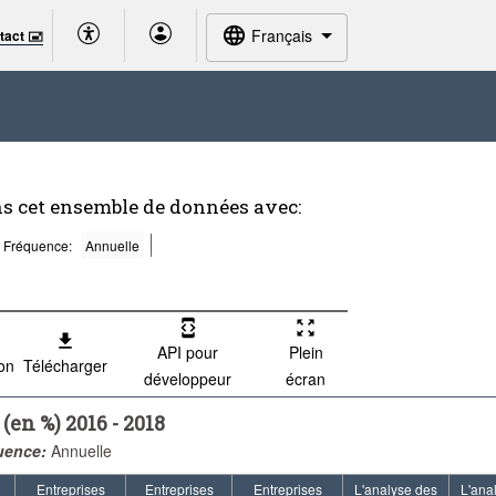
Français
tact 🖃
ns cet ensemble de données avec:
Fréquence:
Annuelle
API pour
Plein
ion
Télécharger
développeur
écran
en %) 2016 - 2018
uence:
Annuelle
Entreprises
Entreprises
Entreprises
L'analyse des
L'ana