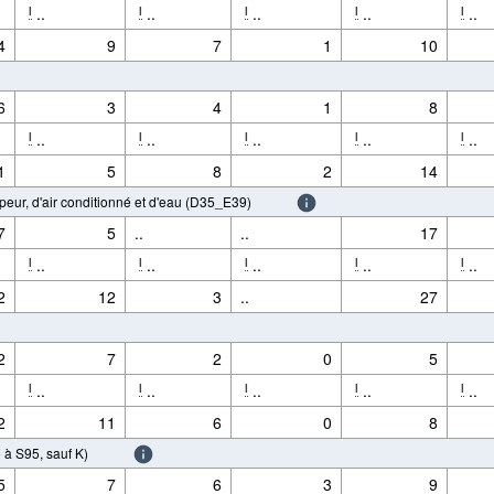
..
..
..
..
..
l
l
l
l
l
4
9
7
1
10
6
3
4
1
8
..
..
..
..
..
l
l
l
l
l
1
5
8
2
14
vapeur, d'air conditionné et d'eau (D35_E39)
7
5
..
..
17
..
..
..
..
..
l
l
l
l
l
2
12
3
..
27
2
7
2
0
5
..
..
..
..
..
l
l
l
l
l
2
11
6
0
8
S95, sauf K)
5
7
6
3
9