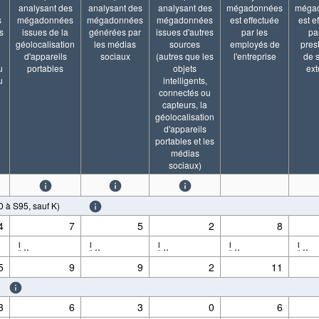
analysant des
analysant des
analysant des
mégadonnées
méga
s
mégadonnées
mégadonnées
mégadonnées
est effectuée
est e
s
issues de la
générées par
issues d'autres
par les
pa
géolocalisation
les médias
sources
employés de
pres
d'appareils
sociaux
(autres que les
l'entreprise
de 
u
portables
objets
ex
u
intelligents,
connectés ou
capteurs, la
géolocalisation
d'appareils
portables et les
médias
sociaux)
 S95, sauf K)
4
7
5
2
8
..
..
..
..
..
l
l
l
l
l
5
9
9
2
11
3
6
3
0
6