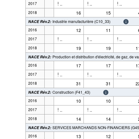
2017
..
..
..
l
l
l
2018
16
15
Industrie manufacturière (C10_33)
NACE Rév.2
:
2016
12
11
2017
..
..
..
l
l
l
2018
19
19
1
Production et distribution d'électricité, de gaz, de 
NACE Rév.2
:
2016
17
17
1
2017
..
..
..
l
l
l
2018
31
31
2
Construction (F41_43)
NACE Rév.2
:
2016
10
10
2017
..
..
..
l
l
l
2018
14
14
SERVICES MARCHANDS NON-FINANCIERS (G45 à 
NACE Rév.2
:
2016
13
12