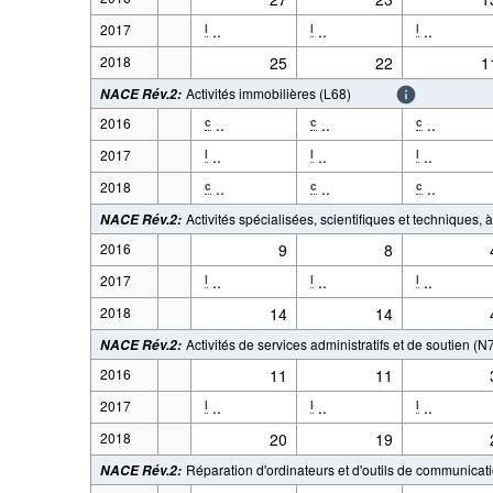
2017
..
..
..
l
l
l
2018
25
22
1
Activités immobilières (L68)
NACE Rév.2
:
2016
..
..
..
c
c
c
2017
..
..
..
l
l
l
2018
..
..
..
c
c
c
Activités spécialisées, scientifiques et techniques, 
NACE Rév.2
:
2016
9
8
2017
..
..
..
l
l
l
2018
14
14
Activités de services administratifs et de soutien (
NACE Rév.2
:
2016
11
11
2017
..
..
..
l
l
l
2018
20
19
Réparation d'ordinateurs et d'outils de communicat
NACE Rév.2
: