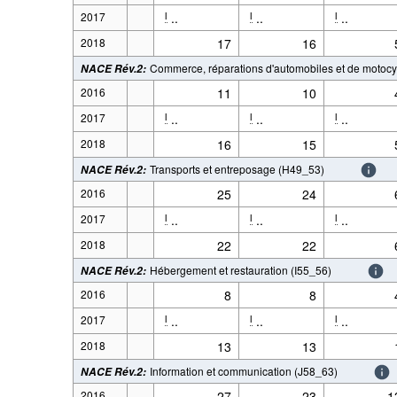
2017
..
..
..
l
l
l
2018
17
16
Commerce, réparations d'automobiles et de motoc
NACE Rév.2
:
2016
11
10
2017
..
..
..
l
l
l
2018
16
15
Transports et entreposage (H49_53)
NACE Rév.2
:
2016
25
24
2017
..
..
..
l
l
l
2018
22
22
Hébergement et restauration (I55_56)
NACE Rév.2
:
2016
8
8
2017
..
..
..
l
l
l
2018
13
13
Information et communication (J58_63)
NACE Rév.2
:
2016
27
23
1