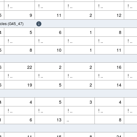
..
..
..
..
..
l
l
l
l
l
5
9
11
2
12
ycles (G45_47)
4
5
6
1
8
..
..
..
..
..
l
l
l
l
l
5
8
10
1
11
6
22
2
2
16
..
..
..
..
..
l
l
l
l
l
6
19
5
2
14
4
4
5
3
4
..
..
..
..
..
l
l
l
l
l
1
6
13
..
8
3
11
15
8
24