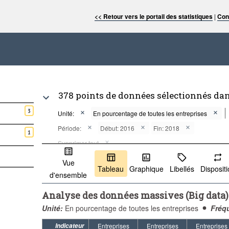
<< Retour vers le portail des statistiques
|
Con
378 points de données sélectionnés da
3
Unité:
En pourcentage de toutes les entreprises
Période:
Début: 2016
Fin: 2018
1
Supprimer tout
Vue
Tableau
Graphique
Libellés
Disposit
d'ensemble
Analyse des données massives (Big data) (
Unité:
En pourcentage de toutes les entreprises
Fréq
Indicateur
Entreprises
Entreprises
Entreprises