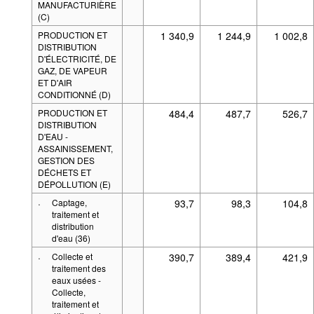
MANUFACTURIÈRE
(C)
PRODUCTION ET
1 340,9
1 244,9
1 002,8
DISTRIBUTION
D'ÉLECTRICITÉ, DE
GAZ, DE VAPEUR
ET D'AIR
CONDITIONNÉ (D)
PRODUCTION ET
484,4
487,7
526,7
DISTRIBUTION
D'EAU -
ASSAINISSEMENT,
GESTION DES
DÉCHETS ET
DÉPOLLUTION (E)
·
Captage,
93,7
98,3
104,8
traitement et
distribution
d'eau (36)
·
Collecte et
390,7
389,4
421,9
traitement des
eaux usées -
Collecte,
traitement et