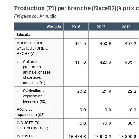
Production (P1) par branche (NaceR2)(à prix 
Fréquence:
Annuelle
Période
2016
2017
2018
Libellés
AGRICULTURE,
431,5
450,9
457,2
SYLVICULTURE ET
PÊCHE (A)
·
Culture et
411,3
429,3
435,1
production
animale, chasse
et services
annexes (01)
·
Sylviculture et
20,2
21,6
22,2
exploitation
forestière (02)
Pêche et
0,0
0,0
0,0
aquaculture (03)
INDUSTRIES
75,8
79,6
88,1
EXTRACTIVES (B)
INDUSTRIE
16 474,6
17 940,2
18 800,6