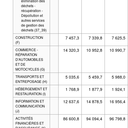
élimination des
déchets -
récupération -
Dépollution et
autres services
de gestion des
déchets (37_39)
CONSTRUCTION
7 457,3
7 339,8
7 625,5
(F)
COMMERCE -
14 320,3
10 952,8
10 990,7
RÉPARATION
D'AUTOMOBILES
ET DE
MOTOCYCLES (G)
TRANSPORTS ET
5 035,6
5 459,7
5 988,0
ENTREPOSAGE (H)
HÉBERGEMENT ET
1 768,9
1 877,9
1 924,1
RESTAURATION (I)
INFORMATION ET
12 637,6
14 878,5
16 956,4
COMMUNICATION
(J)
ACTIVITÉS
86 600,8
94 094,4
96 798,8
FINANCIÈRES ET
D'ASSURANCE (K)