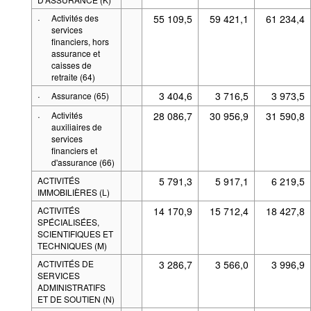
·
Activités des
55 109,5
59 421,1
61 234,4
services
financiers, hors
assurance et
caisses de
retraite (64)
·
3 404,6
3 716,5
3 973,5
Assurance (65)
·
Activités
28 086,7
30 956,9
31 590,8
auxiliaires de
services
financiers et
d'assurance (66)
ACTIVITÉS
5 791,3
5 917,1
6 219,5
IMMOBILIÈRES (L)
ACTIVITÉS
14 170,9
15 712,4
18 427,8
SPÉCIALISÉES,
SCIENTIFIQUES ET
TECHNIQUES (M)
ACTIVITÉS DE
3 286,7
3 566,0
3 996,9
SERVICES
ADMINISTRATIFS
ET DE SOUTIEN (N)