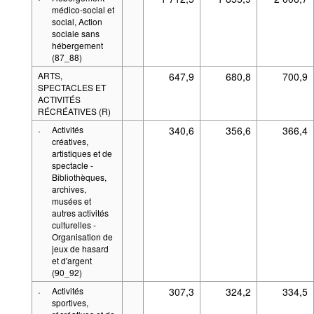
médico-social et
social, Action
sociale sans
hébergement
(87_88)
ARTS,
647,9
680,8
700,9
SPECTACLES ET
ACTIVITÉS
RÉCRÉATIVES (R)
·
Activités
340,6
356,6
366,4
créatives,
artistiques et de
spectacle -
Bibliothèques,
archives,
musées et
autres activités
culturelles -
Organisation de
jeux de hasard
et d'argent
(90_92)
·
Activités
307,3
324,2
334,5
sportives,