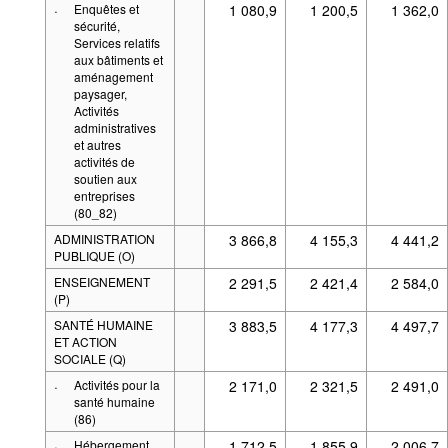
·
Enquêtes et
1 080,9
1 200,5
1 362,0
sécurité,
Services relatifs
aux bâtiments et
aménagement
paysager,
Activités
administratives
et autres
activités de
soutien aux
entreprises
(80_82)
ADMINISTRATION
3 866,8
4 155,3
4 441,2
PUBLIQUE (O)
ENSEIGNEMENT
2 291,5
2 421,4
2 584,0
(P)
SANTÉ HUMAINE
3 883,5
4 177,3
4 497,7
ET ACTION
SOCIALE (Q)
·
Activités pour la
2 171,0
2 321,5
2 491,0
santé humaine
(86)
·
Hébergement
1 712,5
1 855,9
2 006,7