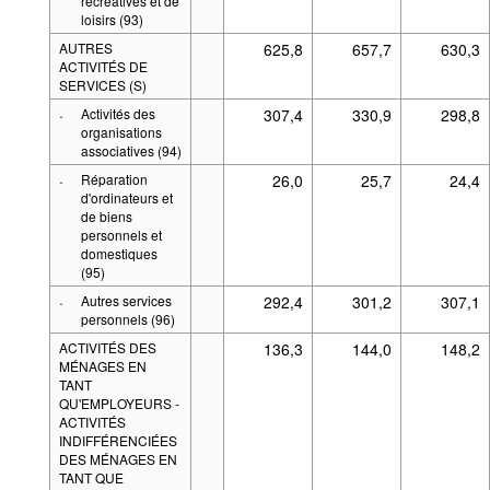
récréatives et de
loisirs (93)
AUTRES
625,8
657,7
630,3
ACTIVITÉS DE
SERVICES (S)
·
Activités des
307,4
330,9
298,8
organisations
associatives (94)
·
Réparation
26,0
25,7
24,4
d'ordinateurs et
de biens
personnels et
domestiques
(95)
·
Autres services
292,4
301,2
307,1
personnels (96)
ACTIVITÉS DES
136,3
144,0
148,2
MÉNAGES EN
TANT
QU'EMPLOYEURS -
ACTIVITÉS
INDIFFÉRENCIÉES
DES MÉNAGES EN
TANT QUE