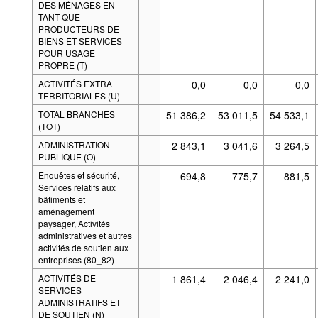
DES MÉNAGES EN
TANT QUE
PRODUCTEURS DE
BIENS ET SERVICES
POUR USAGE
PROPRE (T)
ACTIVITÉS EXTRA
0,0
0,0
0,0
TERRITORIALES (U)
TOTAL BRANCHES
51 386,2
53 011,5
54 533,1
(TOT)
ADMINISTRATION
2 843,1
3 041,6
3 264,5
PUBLIQUE (O)
Enquêtes et sécurité,
694,8
775,7
881,5
Services relatifs aux
bâtiments et
aménagement
paysager, Activités
administratives et autres
activités de soutien aux
entreprises (80_82)
ACTIVITÉS DE
1 861,4
2 046,4
2 241,0
SERVICES
ADMINISTRATIFS ET
DE SOUTIEN (N)