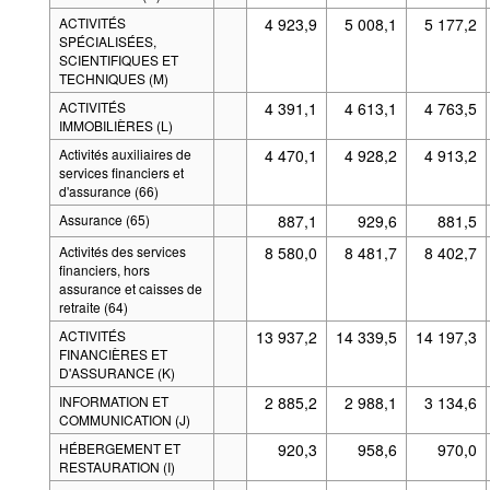
ACTIVITÉS
4 923,9
5 008,1
5 177,2
SPÉCIALISÉES,
SCIENTIFIQUES ET
TECHNIQUES (M)
ACTIVITÉS
4 391,1
4 613,1
4 763,5
IMMOBILIÈRES (L)
Activités auxiliaires de
4 470,1
4 928,2
4 913,2
services financiers et
d'assurance (66)
Assurance (65)
887,1
929,6
881,5
Activités des services
8 580,0
8 481,7
8 402,7
financiers, hors
assurance et caisses de
retraite (64)
ACTIVITÉS
13 937,2
14 339,5
14 197,3
FINANCIÈRES ET
D'ASSURANCE (K)
INFORMATION ET
2 885,2
2 988,1
3 134,6
COMMUNICATION (J)
HÉBERGEMENT ET
920,3
958,6
970,0
RESTAURATION (I)