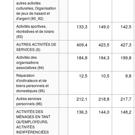
autres activités
culturelles, Organisation
de jeux de hasard et
d'argent (90_92)
Activités sportives,
133,3
149,0
142,5
récréatives et de loisirs
(93)
AUTRES ACTIVITÉS DE
409,4
423,5
427,3
SERVICES (S)
Activités des
184,8
194,3
199,8
organisations
associatives (94)
Réparation
12,5
10,5
9,8
d'ordinateurs et de
biens personnels et
domestiques (95)
Autres services
212,1
218,8
217,7
personnels (96)
ACTIVITÉS DES
136,3
144,0
148,2
MÉNAGES EN TANT
QU'EMPLOYEURS,
ACTIVITÉS
INDIFFÉRENCIÉES