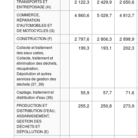
TRANSPORTS ET
2 122,3
2 429,9
2 650,6
ENTREPOSAGE (H)
COMMERCE,
4 860,6
5 029,7
4 812,7
RÉPARATION
D'AUTOMOBILES ET
DE MOTOCYCLES (G)
CONSTRUCTION (F)
2 797,6
2 806,3
2 898,9
Collecte et traitement
199,3
193,1
202,3
des eaux usées,
Collecte, traitement et
élimination des déchets,
récupération,
Dépollution et autres
services de gestion des
déchets (37_39)
Captage, traitement et
55,9
57,7
71,6
distribution d'eau (36)
PRODUCTION ET
255,2
250,8
273,9
DISTRIBUTION D'EAU,
ASSAINISSEMENT,
GESTION DES
DÉCHETS ET
DÉPOLLUTION (E)