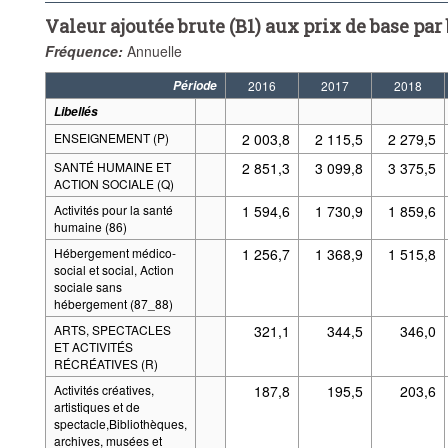
Valeur ajoutée brute (B1) aux prix de base pa
Fréquence:
Annuelle
Période
2016
2017
2018
Libellés
ENSEIGNEMENT (P)
2 003,8
2 115,5
2 279,5
SANTÉ HUMAINE ET
2 851,3
3 099,8
3 375,5
ACTION SOCIALE (Q)
Activités pour la santé
1 594,6
1 730,9
1 859,6
humaine (86)
Hébergement médico-
1 256,7
1 368,9
1 515,8
social et social, Action
sociale sans
hébergement (87_88)
ARTS, SPECTACLES
321,1
344,5
346,0
ET ACTIVITÉS
RÉCRÉATIVES (R)
Activités créatives,
187,8
195,5
203,6
artistiques et de
spectacle,Bibliothèques,
archives, musées et