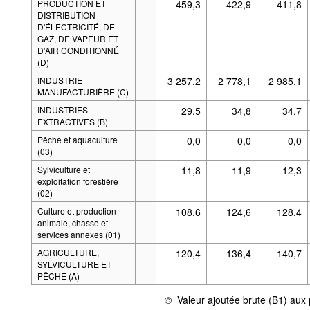
PRODUCTION ET
459,3
422,9
411,8
DISTRIBUTION
D'ÉLECTRICITÉ, DE
GAZ, DE VAPEUR ET
D'AIR CONDITIONNÉ
(D)
INDUSTRIE
3 257,2
2 778,1
2 985,1
MANUFACTURIÈRE (C)
INDUSTRIES
29,5
34,8
34,7
EXTRACTIVES (B)
Pêche et aquaculture
0,0
0,0
0,0
(03)
Sylviculture et
11,8
11,9
12,3
exploitation forestière
(02)
Culture et production
108,6
124,6
128,4
animale, chasse et
services annexes (01)
AGRICULTURE,
120,4
136,4
140,7
SYLVICULTURE ET
PÊCHE (A)
©
Valeur ajoutée brute (B1) aux