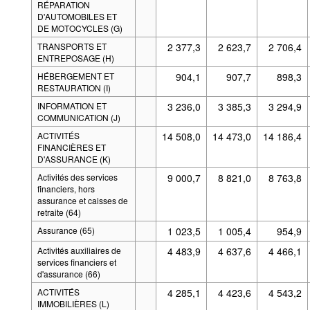
RÉPARATION
D'AUTOMOBILES ET
DE MOTOCYCLES (G)
TRANSPORTS ET
2 377,3
2 623,7
2 706,4
ENTREPOSAGE (H)
HÉBERGEMENT ET
904,1
907,7
898,3
RESTAURATION (I)
INFORMATION ET
3 236,0
3 385,3
3 294,9
COMMUNICATION (J)
ACTIVITÉS
14 508,0
14 473,0
14 186,4
FINANCIÈRES ET
D'ASSURANCE (K)
Activités des services
9 000,7
8 821,0
8 763,8
financiers, hors
assurance et caisses de
retraite (64)
Assurance (65)
1 023,5
1 005,4
954,9
Activités auxiliaires de
4 483,9
4 637,6
4 466,1
services financiers et
d'assurance (66)
ACTIVITÉS
4 285,1
4 423,6
4 543,2
IMMOBILIÈRES (L)