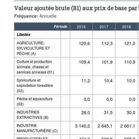
Valeur ajoutée brute (B1) aux prix de base pa
Fréquence:
Annuelle
Période
2016
2017
2018
Libellés
AGRICULTURE,
120,6
112,3
121,0
SYLVICULTURE ET
PÊCHE (A)
Culture et production
109,4
101,9
110,9
animale, chasse et
services annexes (01)
Sylviculture et
11,2
10,4
10,0
exploitation forestière
(02)
Pêche et aquaculture
0,0
0,0
0,0
(03)
INDUSTRIES
28,0
31,5
30,0
EXTRACTIVES (B)
INDUSTRIE
3 140,2
2 645,1
2 661,1
MANUFACTURIÈRE (C)
PRODUCTION ET
474,0
528,8
588,3