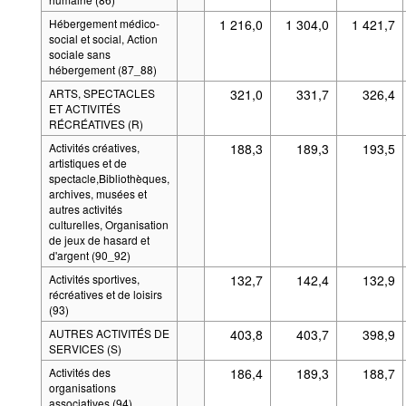
Hébergement médico-
1 216,0
1 304,0
1 421,7
social et social, Action
sociale sans
hébergement (87_88)
ARTS, SPECTACLES
321,0
331,7
326,4
ET ACTIVITÉS
RÉCRÉATIVES (R)
Activités créatives,
188,3
189,3
193,5
artistiques et de
spectacle,Bibliothèques,
archives, musées et
autres activités
culturelles, Organisation
de jeux de hasard et
d'argent (90_92)
Activités sportives,
132,7
142,4
132,9
récréatives et de loisirs
(93)
AUTRES ACTIVITÉS DE
403,8
403,7
398,9
SERVICES (S)
Activités des
186,4
189,3
188,7
organisations
associatives (94)