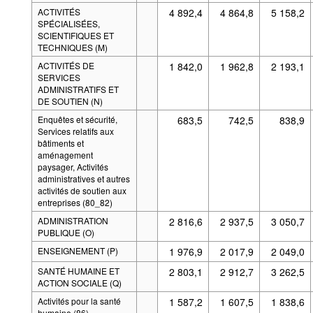
ACTIVITÉS
4 892,4
4 864,8
5 158,2
SPÉCIALISÉES,
SCIENTIFIQUES ET
TECHNIQUES (M)
ACTIVITÉS DE
1 842,0
1 962,8
2 193,1
SERVICES
ADMINISTRATIFS ET
DE SOUTIEN (N)
Enquêtes et sécurité,
683,5
742,5
838,9
Services relatifs aux
bâtiments et
aménagement
paysager, Activités
administratives et autres
activités de soutien aux
entreprises (80_82)
ADMINISTRATION
2 816,6
2 937,5
3 050,7
PUBLIQUE (O)
ENSEIGNEMENT (P)
1 976,9
2 017,9
2 049,0
SANTÉ HUMAINE ET
2 803,1
2 912,7
3 262,5
ACTION SOCIALE (Q)
Activités pour la santé
1 587,2
1 607,5
1 838,6
humaine (86)