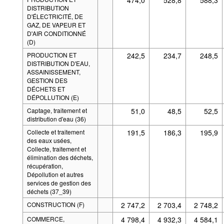
DISTRIBUTION
D'ÉLECTRICITÉ, DE
GAZ, DE VAPEUR ET
D'AIR CONDITIONNÉ
(D)
PRODUCTION ET
242,5
234,7
248,5
DISTRIBUTION D'EAU,
ASSAINISSEMENT,
GESTION DES
DÉCHETS ET
DÉPOLLUTION (E)
Captage, traitement et
51,0
48,5
52,5
distribution d'eau (36)
Collecte et traitement
191,5
186,3
195,9
des eaux usées,
Collecte, traitement et
élimination des déchets,
récupération,
Dépollution et autres
services de gestion des
déchets (37_39)
CONSTRUCTION (F)
2 747,2
2 703,4
2 748,2
COMMERCE,
4 798,4
4 932,3
4 584,1