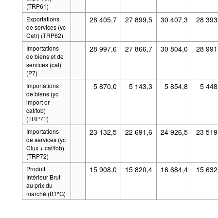
(TRP61)
Exportations
28 405,7
27 899,5
30 407,3
28 393
de services (yc
Cetr) (TRP62)
Importations
28 997,6
27 866,7
30 804,0
28 991
de biens et de
services (caf)
(P7)
Importations
5 870,0
5 143,3
5 854,8
5 448
de biens (yc
import or -
caf/fob)
(TRP71)
Importations
23 132,5
22 691,6
24 926,5
23 519
de services (yc
Clux + caf/fob)
(TRP72)
Produit
15 908,0
15 820,4
16 684,4
15 632
Intérieur Brut
au prix du
marché (B1*G)