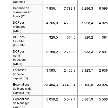
Dépense
Dépense de
7 850,1
7 792,1
8 286,3
8 096
consommation
finale (P3)
DCF des
4 765,0
4 760,9
5 028,4
4 925
ménages
(Cnat)
DCF des
320,5
314,5
320,2
361
ISBLSM
(ISBLSM)
DCF des
2 758,2
2 712,6
2 933,3
2 801
Admin.
Publiques
(Cpub)
Formation
3 583,1
2 455,3
3 123,7
2 636
brute de
capital (P5)
Exportations
33 494,3
33 463,4
36 106,9
33 924
de biens et de
services (P6)
Exportations
5 050,2
5 547,4
5 667,9
5 506
de biens (yc
export or)