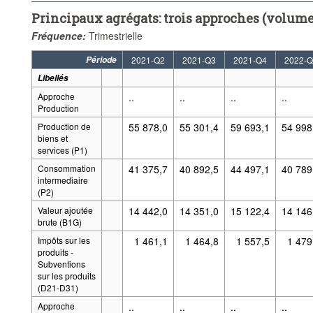
Principaux agrégats: trois approches (volume
Fréquence:
Trimestrielle
Période
2021-Q2
2021-Q3
2021-Q4
2022-Q
Libellés
Approche
..
..
..
..
Production
Production de
55 878,0
55 301,4
59 693,1
54 998
biens et
services (P1)
Consommation
41 375,7
40 892,5
44 497,1
40 789
intermediaire
(P2)
Valeur ajoutée
14 442,0
14 351,0
15 122,4
14 146
brute (B1G)
Impôts sur les
1 461,1
1 464,8
1 557,5
1 479
produits -
Subventions
sur les produits
(D21-D31)
Approche
..
..
..
..