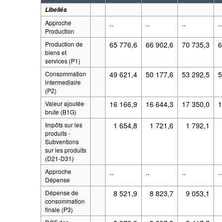
Libellés
Approche
..
..
..
.
Production
Production de
65 776,6
66 902,6
70 735,3
6
biens et
services (P1)
Consommation
49 621,4
50 177,6
53 292,5
5
intermediaire
(P2)
Valeur ajoutée
16 166,9
16 644,3
17 350,0
1
brute (B1G)
Impôts sur les
1 654,8
1 721,6
1 792,1
produits -
Subventions
sur les produits
(D21-D31)
Approche
..
..
..
.
Dépense
Dépense de
8 521,9
8 823,7
9 053,1
consommation
finale (P3)