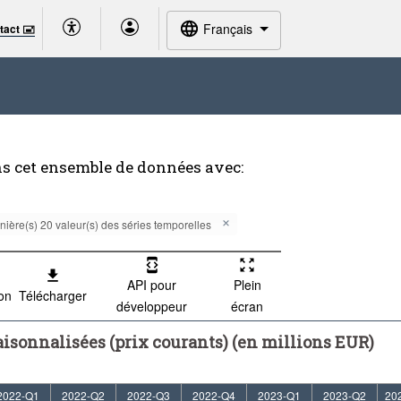
Français
tact 🖃
ns cet ensemble de données avec:
nière(s) 20 valeur(s) des séries temporelles
API pour
Plein
ion
Télécharger
développeur
écran
aisonnalisées (prix courants) (en millions EUR)
2022-Q1
2022-Q2
2022-Q3
2022-Q4
2023-Q1
2023-Q2
20