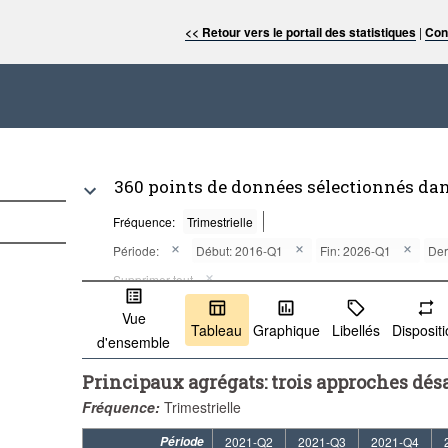
<< Retour vers le portail des statistiques
|
Con
360 points de données sélectionnés da
Fréquence:
Trimestrielle
Période:
Début: 2016-Q1
Fin: 2026-Q1
Der
Supprimer tout
Vue
Tableau
Graphique
Libellés
Disposit
d'ensemble
Principaux agrégats: trois approches dés
Fréquence:
Trimestrielle
Période
2021-Q2
2021-Q3
2021-Q4