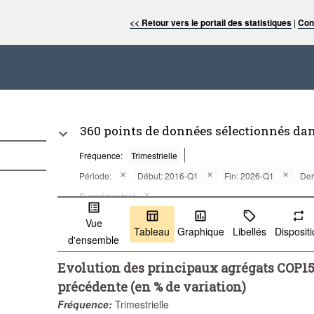
<< Retour vers le portail des statistiques
|
Con
360 points de données sélectionnés da
Fréquence:
Trimestrielle
Période:
Début: 2016-Q1
Fin: 2026-Q1
Der
Supprimer tout
Vue
Tableau
Graphique
Libellés
Disposit
d'ensemble
Evolution des principaux agrégats COP15 
précédente (en % de variation)
Fréquence:
Trimestrielle