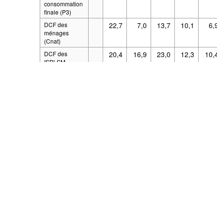
consommation
finale (P3)
DCF des
22,7
7,0
13,7
10,1
6,
ménages
Le code source de l'application est open-
(Cnat)
DCF des
20,4
16,9
23,0
12,3
10,
ISBLSM
(ISBLSM)
DCF des
6,4
3,6
4,2
4,7
2,
Admin.
Publiques
(Cpub)
Formation
51,0
-11,3
3,1
-7,6
-28,
brute de
capital (P5)
Exportations
16,3
9,3
10,3
3,3
2,
de biens et de
services (P6)
Exportations
19,1
-0,8
1,0
3,2
3,
de biens (yc
export or)
(TRP61)
Exportations
15,4
11,6
12,2
3,4
2,