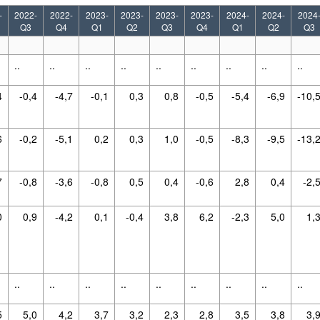
-
2022-
2022-
2023-
2023-
2023-
2023-
2024-
2024-
2024
Q3
Q4
Q1
Q2
Q3
Q4
Q1
Q2
Q3
..
..
..
..
..
..
..
..
..
4
-0,4
-4,7
-0,1
0,3
0,8
-0,5
-5,4
-6,9
-10,
6
-0,2
-5,1
0,2
0,3
1,0
-0,5
-8,3
-9,5
-13,
7
-0,8
-3,6
-0,8
0,5
0,4
-0,6
2,8
0,4
-2,
0
0,9
-4,2
0,1
-0,4
3,8
6,2
-2,3
5,0
1,
..
..
..
..
..
..
..
..
..
5
5,0
4,2
3,7
3,2
2,3
2,8
3,5
3,8
3,