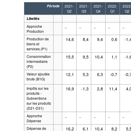
Période
2021-
2021-
2021-
2022-
2022
Q2
Q3
Q4
Q1
Q2
Libellés
Approche
..
..
..
..
..
Production
Production de
14,6
8,4
9,4
0,6
-1,
biens et
services (P1)
Consommation
15,5
9,5
10,4
1,1
-1,
intermediaire
(P2)
Valeur ajoutée
12,1
5,3
6,3
-0,7
-0,
brute (B1G)
Impôts sur les
16,9
-1,3
2,8
11,4
4,
produits -
Subventions
sur les produits
(D21-D31)
Approche
..
..
..
..
..
Dépense
Dépense de
16,2
6,1
10,4
8,2
5,