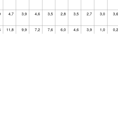
9
4,7
3,9
4,6
3,5
2,8
3,5
2,7
3,0
3,
source, protégé par le droit d'auteur et fourni sans garantie.
Pour plus de détails, consultez la déclaration de licence.
4
11,8
9,9
7,2
7,6
6,0
4,6
3,9
1,0
0,
8
4,9
3,9
1,7
1,9
1,2
1,6
4,6
5,3
4,
4
-6,6
-8,1
-10,1
-2,7
0,8
-9,5
4,3
-2,2
-10,
4
2,9
-2,3
1,8
1,3
1,7
-2,5
-8,8
-11,3
-15,
8
-5,2
-4,0
2,3
-0,3
8,5
3,3
-0,9
3,0
-2,
0
4,4
-2,0
1,7
1,5
0,4
-3,5
-10,3
-14,0
-18,