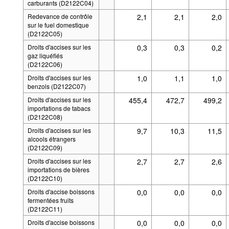
carburants (D2122C04)
Redevance de contrôle
2,1
2,1
2,0
sur le fuel domestique
(D2122C05)
Droits d'accises sur les
0,3
0,3
0,2
gaz liquéfiés
(D2122C06)
Droits d'accises sur les
1,0
1,1
1,0
benzols (D2122C07)
Droits d'accises sur les
455,4
472,7
499,2
importations de tabacs
(D2122C08)
Droits d'accises sur les
9,7
10,3
11,5
alcools étrangers
(D2122C09)
Droits d'accises sur les
2,7
2,7
2,6
importations de bières
(D2122C10)
Droits d'accise boissons
0,0
0,0
0,0
fermentées fruits
(D2122C11)
Droits d'accise boissons
0,0
0,0
0,0