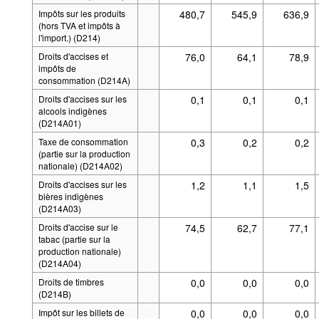
Impôts sur les produits
480,7
545,9
636,9
(hors TVA et impôts à
l'import.) (D214)
Droits d'accises et
76,0
64,1
78,9
impôts de
consommation (D214A)
Droits d'accises sur les
0,1
0,1
0,1
alcools indigènes
(D214A01)
Taxe de consommation
0,3
0,2
0,2
(partie sur la production
nationale) (D214A02)
Droits d'accises sur les
1,2
1,1
1,5
bières indigènes
(D214A03)
Droits d'accise sur le
74,5
62,7
77,1
tabac (partie sur la
production nationale)
(D214A04)
Droits de timbres
0,0
0,0
0,0
(D214B)
Impôt sur les billets de
0,0
0,0
0,0