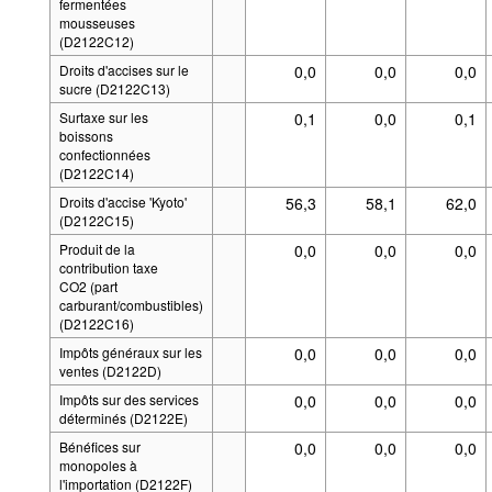
fermentées
mousseuses
(D2122C12)
Droits d'accises sur le
0,0
0,0
0,0
sucre (D2122C13)
Surtaxe sur les
0,1
0,0
0,1
boissons
confectionnées
(D2122C14)
Droits d'accise 'Kyoto'
56,3
58,1
62,0
(D2122C15)
Produit de la
0,0
0,0
0,0
contribution taxe
CO2 (part
carburant/combustibles)
(D2122C16)
Impôts généraux sur les
0,0
0,0
0,0
ventes (D2122D)
Impôts sur des services
0,0
0,0
0,0
déterminés (D2122E)
Bénéfices sur
0,0
0,0
0,0
monopoles à
l'importation (D2122F)