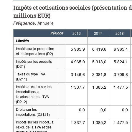
Impôts et cotisations sociales (présentation d
millions EUR)
Fréquence:
Annuelle
Période
2016
2017
2018
Libellés
Impôts sur la production
5 985,9
6 419,6
6 965,4
et les importations (D2)
Impôts sur les produits
4 965,0
5 313,0
5 824,1
(D21)
Taxes du type TVA
3 146,6
3 381,8
3 709,8
(D211)
Impôts et droits sur les
1 337,7
1 385,2
1 477,5
importations, à
l'exclusion de la TVA
(D212)
Droits sur les
0,0
0,0
0,0
importations (D2121)
Impôts sur les import., à
1 337,7
1 385,2
1 477,5
l'excl. de la TVA et des
droits sur les import.