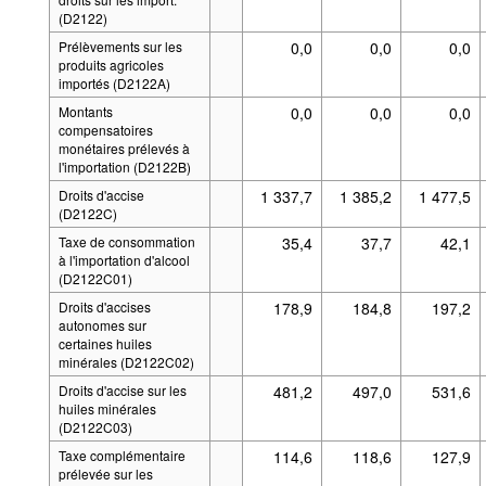
(D2122)
Prélèvements sur les
0,0
0,0
0,0
produits agricoles
importés (D2122A)
Montants
0,0
0,0
0,0
compensatoires
monétaires prélevés à
l'importation (D2122B)
Droits d'accise
1 337,7
1 385,2
1 477,5
(D2122C)
Taxe de consommation
35,4
37,7
42,1
à l'importation d'alcool
(D2122C01)
Droits d'accises
178,9
184,8
197,2
autonomes sur
certaines huiles
minérales (D2122C02)
Droits d'accise sur les
481,2
497,0
531,6
huiles minérales
(D2122C03)
Taxe complémentaire
114,6
118,6
127,9
prélevée sur les