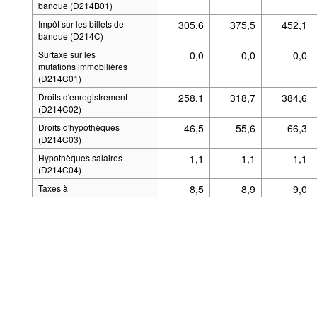
banque (D214B01)
Impôt sur les billets de
305,6
375,5
452,1
banque (D214C)
Surtaxe sur les
0,0
0,0
0,0
mutations immobilières
(D214C01)
Droits d'enregistrement
258,1
318,7
384,6
(D214C02)
Droits d'hypothèques
46,5
55,6
66,3
(D214C03)
Hypothèques salaires
1,1
1,1
1,1
Alimenté par la
.Stat Suite
Le code so
(D214C04)
Aspects légaux
Taxes à
8,5
8,9
9,0
l'immatriculation de
véhicules (D214D)
Taxes sur les
0,0
0,0
0,0
spectacles et
divertissements
(D214E)
Taxe sur les
0,0
0,0
0,0
amusements publics
(nuits blanches)